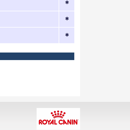
*
*
*