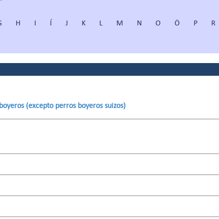
G
H
I
Í
J
K
L
M
N
O
Ö
P
R
 boyeros (excepto perros boyeros suizos)