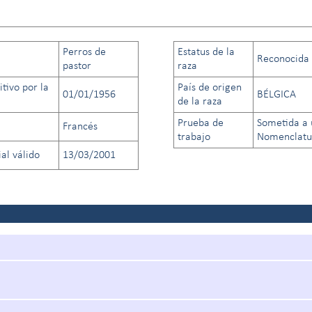
Perros de
Estatus de la
Reconocida a
pastor
raza
tivo por la
País de origen
01/01/1956
BÉLGICA
de la raza
Prueba de
Sometida a 
Francés
trabajo
Nomenclatur
al válido
13/03/2001