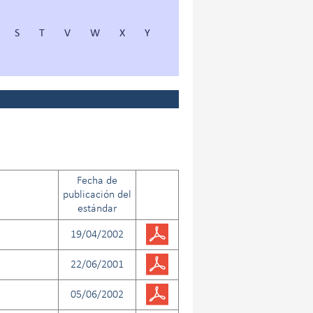
S
T
V
W
X
Y
Fecha de
publicación del
estándar
19/04/2002
22/06/2001
05/06/2002