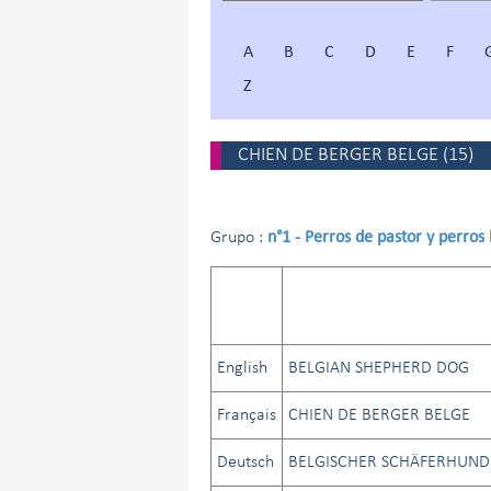
A
B
C
D
E
F
Z
CHIEN DE BERGER BELGE
(
15
)
n°1 - Perros de pastor y perros
Grupo :
English
BELGIAN SHEPHERD DOG
Français
CHIEN DE BERGER BELGE
Deutsch
BELGISCHER SCHÄFERHUND