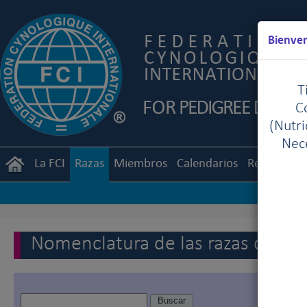
Bienven
T
C
(Nutr
Nece
La FCI
Razas
Miembros
Calendarios
Reglament
Nomenclatura de las razas de la 