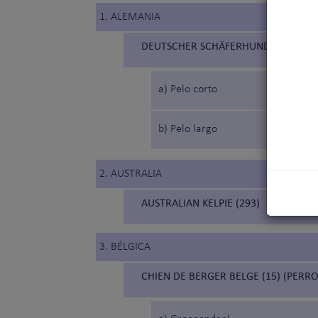
1. ALEMANIA
DEUTSCHER SCHÄFERHUND (166) (P
a) Pelo corto
b) Pelo largo
2. AUSTRALIA
AUSTRALIAN KELPIE (293)
3. BÉLGICA
CHIEN DE BERGER BELGE (15) (PERR