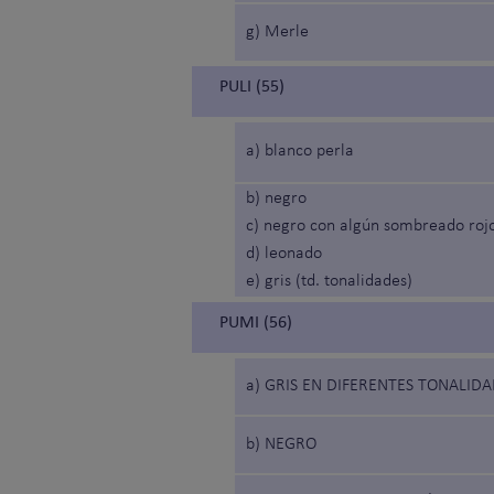
g) Merle
PULI (55)
a) blanco perla
b) negro
c) negro con algún sombreado rojo
d) leonado
e) gris (td. tonalidades)
PUMI (56)
a) GRIS EN DIFERENTES TONALID
b) NEGRO