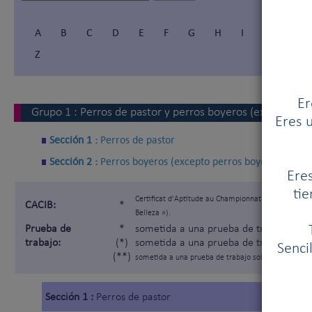
A
B
C
D
E
F
G
H
I
Í
J
Z
Er
Grupo
1
:
Perros de pastor y perros boyeros (excepto per
Eres u
Sección 1 :
Perros de pastor
Sección 2 :
Perros boyeros (excepto perros boyeros suizos
Eres
tie
Certificat d'Aptitude au Championnat International
CACIB:
*
Belleza »).
Prueba de
*
sometida a una prueba de trabajo segú
trabajo:
(*)
sometida a una prueba de trabajo solam
Senci
(**)
sometida a una prueba de trabajo solamente para lo
Sección 1 :
Perros de pastor