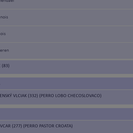
nendael
enois
ois
ueren
 (83)
A
ENSKÝ VLCIAK (332) (PERRO LOBO CHECOSLOVACO)
VCAR (277) (PERRO PASTOR CROATA)