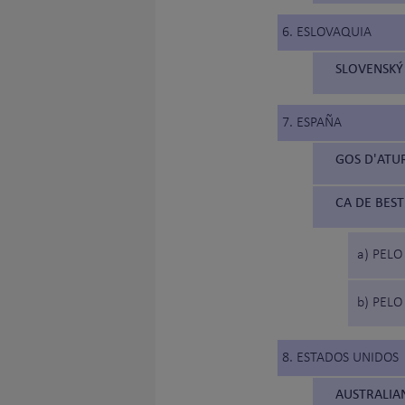
6. ESLOVAQUIA
SLOVENSKÝ
7. ESPAÑA
GOS D'ATUR
CA DE BEST
a) PEL
b) PEL
8. ESTADOS UNIDOS
AUSTRALIA