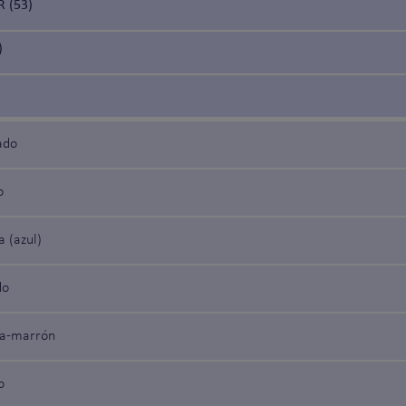
 (53)
)
ado
o
a (azul)
do
za-marrón
o