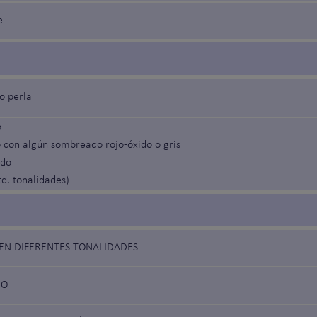
e
o perla
o
o con algún sombreado rojo-óxido o gris
ado
(td. tonalidades)
 EN DIFERENTES TONALIDADES
RO