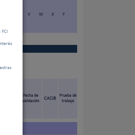
S
T
V
W
X
Y
 FCI
interés
estras
nal de
Fecha de
Prueba de
CACIB
validación
trabajo
ado