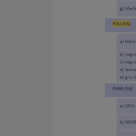
g) Merl
PULI (55)
a) blanc
b) negr
c) negr
d) leon
e) gris 
PUMI (56)
a) GRIS
b) NEG