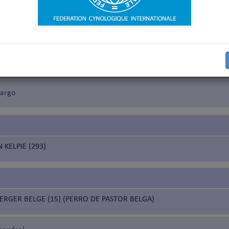
 SCHÄFERHUND (166) (PASTOR ALEMÁN)
corto
largo
 KELPIE (293)
ERGER BELGE (15) (PERRO DE PASTOR BELGA)