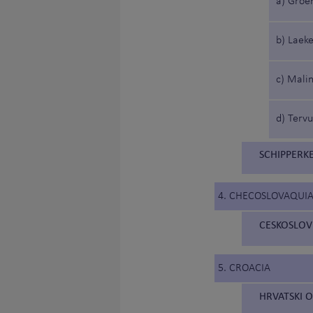
a) Groe
b) Laek
c) Malin
d) Terv
SCHIPPERKE
4. CHECOSLOVAQUI
CESKOSLOV
5. CROACIA
HRVATSKI O