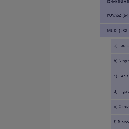
KOMONDOR
KUVASZ (54
MUDI (238)
a) Leon
b) Negr
c) Ceniz
d) Híga
e) Ceni
f) Blanc