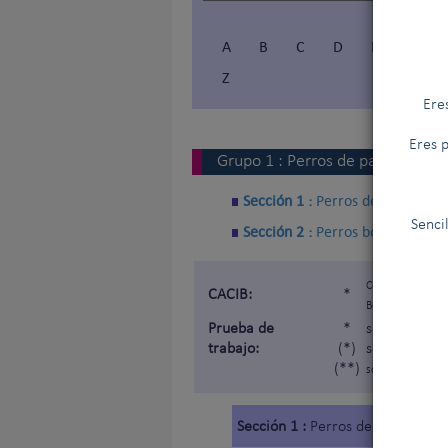
A
B
C
D
E
F
Z
Ere
Eres p
Grupo
1
:
Perros de pastor y per
Sección 1 :
Perros de pastor
Senci
Sección 2 :
Perros boyeros (exc
Certificat d'Apt
CACIB:
*
Belleza »).
Prueba de
*
sometida a u
trabajo:
(*)
sometida a u
(**)
sometida a una p
Sección 1 :
Perros de pastor