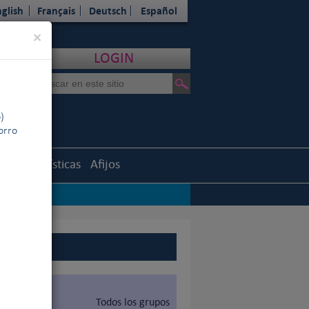
glish
Français
Deutsch
Español
Close
×
LOGIN
)
horro
uth
Estadísticas
Afijos
Todos los grupos