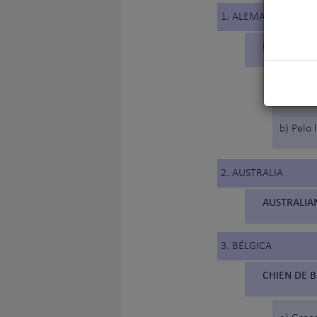
1. ALEMANIA
DEUTSCHER
a) Pelo 
b) Pelo 
2. AUSTRALIA
AUSTRALIAN
3. BÉLGICA
CHIEN DE B