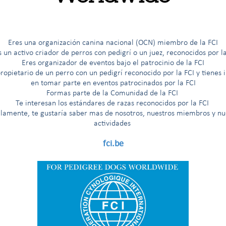
G
H
I
Í
J
K
L
M
N
O
Ö
P
R
Eres una organización canina nacional (OCN) miembro de la FCI
s un activo criador de perros con pedigrí o un juez, reconocidos por la
Eres organizador de eventos bajo el patrocinio de la FCI
ropietario de un perro con un pedigrí reconocido por la FCI y tienes 
ros boyeros (excepto perros boyeros suizos)
en tomar parte en eventos patrocinados por la FCI
Formas parte de la Comunidad de la FCI
Te interesan los est
á
ndares de razas reconocidos por la FCI
llamente, te gustaría saber mas de nosotros, nuestros miembros y nu
epto perros boyeros suizos)
actividades
fci.be
itude au Championnat International de Beauté (premio para el título de «Campeón Internacio
na prueba de trabajo según la Nomenclatura de razas de la FCI
na prueba de trabajo solamente para los países que lo hayan solicit
rueba de trabajo solamente para los países nórdicos (Finlandia, Noruega, Suecia)