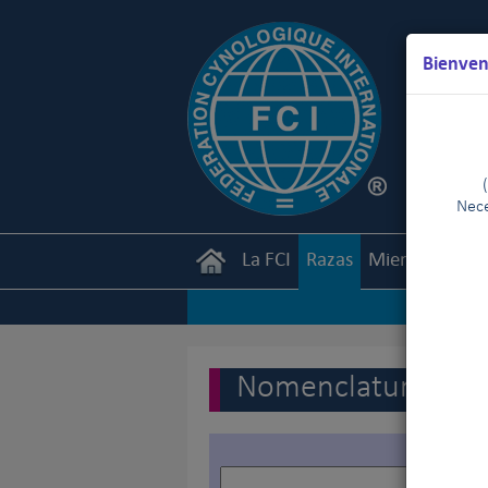
Bienven
Nece
La FCI
Razas
Miembros
Ca
Nomenclatura de la