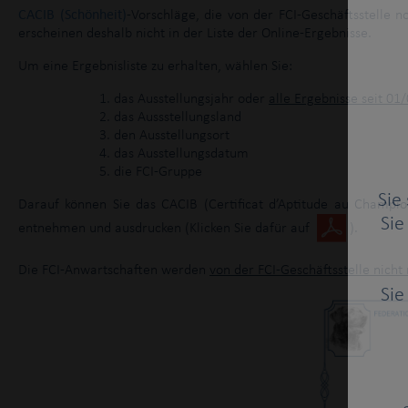
CACIB (Schönheit)
-Vorschläge, die von der FCI-Geschäftsstelle 
erscheinen deshalb nicht in der Liste der Online-Ergebnisse.
Um eine Ergebnisliste zu erhalten, wählen Sie:
das Ausstellungsjahr oder
alle Ergebnisse seit
01/
das Aussstellungsland
den Ausstellungsort
das Ausstellungsdatum
die FCI-Gruppe
Sie
Darauf können Sie das
CACIB (Certificat d’Aptitude au Champi
Sie
entnehmen und ausdrucken (Klicken Sie dafür auf
).
Die FCI-Anwartschaften werden
von der FCI-Geschäftsstelle nich
Sie