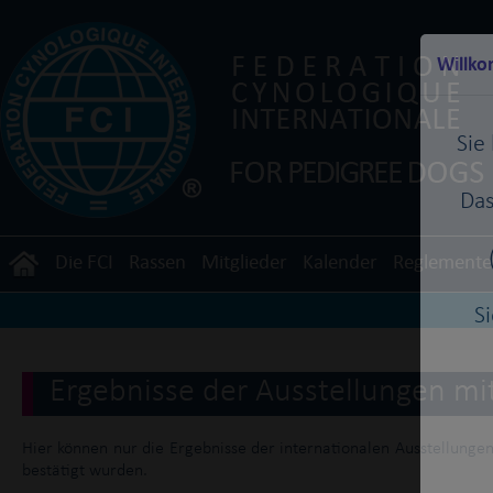
Willko
Sie
Das
Die FCI
Rassen
Mitglieder
Kalender
Reglemente
S
Ergebnisse der Ausstellungen mi
Hier können nur die Ergebnisse der internationalen Ausstellunge
bestätigt wurden.