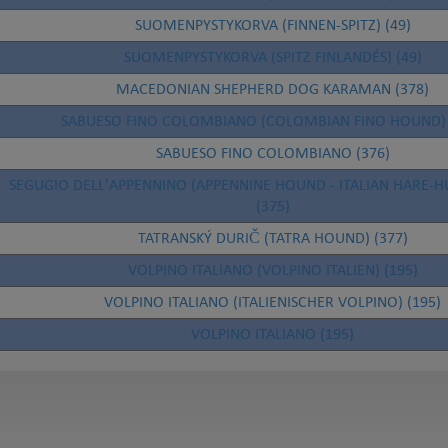
SUOMENPYSTYKORVA (FINNEN-SPITZ) (49)
SUOMENPYSTYKORVA (SPITZ FINLANDÉS) (49)
MACEDONIAN SHEPHERD DOG KARAMAN (378)
SABUESO FINO COLOMBIANO (COLOMBIAN FINO HOUND) 
SABUESO FINO COLOMBIANO (376)
SEGUGIO DELL'APPENNINO (APPENNINE HOUND - ITALIAN HARE-
(375)
TATRANSKÝ DURIČ (TATRA HOUND) (377)
VOLPINO ITALIANO (VOLPINO ITALIEN) (195)
VOLPINO ITALIANO (ITALIENISCHER VOLPINO) (195)
VOLPINO ITALIANO (195)