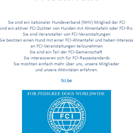
G
H
I
Í
J
K
L
M
N
O
Ö
P
R
Sie sind ein nationaler Hundeverband (NHV) Mitglied der FCI
 sind ein aktiver FCI-Züchter von Hunden mit Ahnentafeln oder FCI-Ric
Sie sind Veranstalter von FCI-Veranstaltungen
Sie besitzen einen Hund mit einer FCI-Ahnentafel und haben Interess
RIAT INNERHALB DER LETZTEN 6 MONATEN VERÖFFENTLICHT
an FCI-Veranstaltungen teilzunehmen
Sie sind ein Teil der FCI-Gemeinschaft
orstandes am 13. Juli 2011 in Paris getroffenen Entscheidun
Sie interessieren sich für FCI-Rassestandards
rds (nach
Veröffentlichungsdatum
), die
innerhalb der letzte
Sie möchten einfach mehr über uns, unsere Mitglieder
und unsere Aktivitäten erfahren.
fci.be
Rassebezeichnung
MACEDONIAN SHEPHERD DOG KARAMAN (CHIEN DE BERGER M
KARAMAN) (378)
SABUESO FINO COLOMBIANO (376)