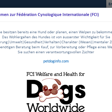
En
men zur Fédération Cynologique Internationale (FCI)
ie besitzen bereits eine Hund oder planen, einen Welpen zu bekomm
Das Wohlergehen des Hundes ist von äusserster Wichtigkeit für Sie
rung|Umwelt|Gesundheit|Verhalten|Charakter (Wesen)
|m
entaler Z
benötigen Beratung beim Kauf, zur Vorbereitung oder Pflege eines W
Sie suchen einen verantwortungsvollen Züchter
Kalender
Reglemente
Ergebnisse
Kommissionen
FCI Y
petdoginfo.com
 der FCI