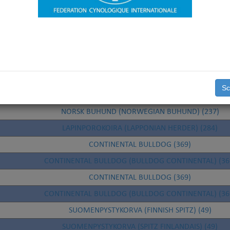
SEGUGIO DELL'APPENNINO (CHIEN COURANT DES APENNINS)
MACEDONIAN SHEPHERD DOG KARAMAN (PASTOR DE MACEDONI
(378)
AMERICAN AKITA (AKITA AMÉRICAIN) (344)
AMERICAN AKITA (AKITA AMERICANO) (344)
AMERICAN AKITA (344)
Sc
IRISH WOLFHOUND (160)
NORSK BUHUND (NORWEGIAN BUHUND) (237)
LAPINPOROKOIRA (LAPPONIAN HERDER) (284)
CONTINENTAL BULLDOG (369)
CONTINENTAL BULLDOG (BULLDOG CONTINENTAL) (36
CONTINENTAL BULLDOG (369)
CONTINENTAL BULLDOG (BULLDOG CONTINENTAL) (36
SUOMENPYSTYKORVA (FINNISH SPITZ) (49)
SUOMENPYSTYKORVA (SPITZ FINLANDAIS) (49)