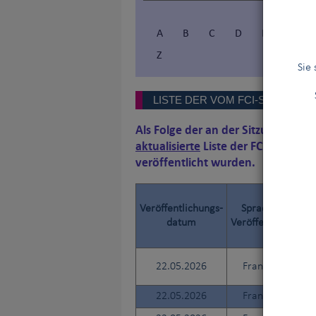
A
B
C
D
E
F
Z
Sie
LISTE DER VOM FCI-SEKRETA
Als Folge der an der Sitzung des V
aktualisierte
Liste der FCI-Standa
veröffentlicht wurden.
Veröffentlichungs-
Sprache der
datum
Veröffentlichung
22.05.2026
Französisch
22.05.2026
Französisch