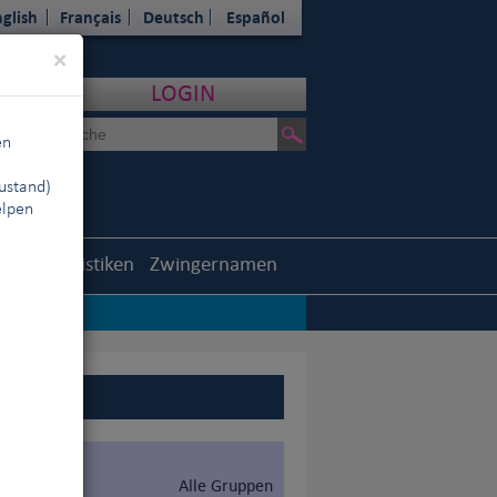
glish
Français
Deutsch
Español
Close
×
LOGIN
en
ustand)
elpen
outh
Statistiken
Zwingernamen
Alle Gruppen