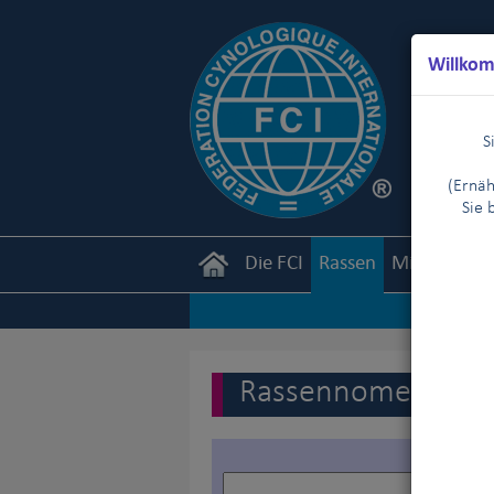
Willkom
S
(Ernäh
Sie 
Die FCI
Rassen
Mitglieder
Rassennomenklatur