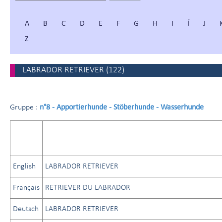
A
B
C
D
E
F
G
H
I
Í
J
Z
LABRADOR RETRIEVER
(
122
)
n°8 - Apportierhunde - Stöberhunde - Wasserhunde
Gruppe :
English
LABRADOR RETRIEVER
Français
RETRIEVER DU LABRADOR
Deutsch
LABRADOR RETRIEVER