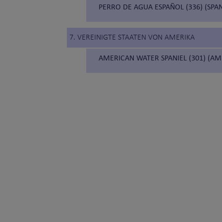
PERRO DE AGUA ESPAÑOL (336) (SP
7. VEREINIGTE STAATEN VON AMERIKA
AMERICAN WATER SPANIEL (301) (AM