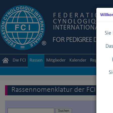
Willko
Sie
Das
Die FCI
Rassen
Mitglieder
Kalender
Reglemente
S
Rassennomenklatur der FCI