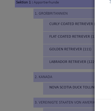
Sektion 1 :
Apportierhunde
1. GROßBRITANNIEN
CURLY COATED RETRIEVER (110)
FLAT COATED RETRIEVER (121)
GOLDEN RETRIEVER (111)
LABRADOR RETRIEVER (122)
2. KANADA
NOVA SCOTIA DUCK TOLLING RETRIEV
3. VEREINIGTE STAATEN VON AMERIKA