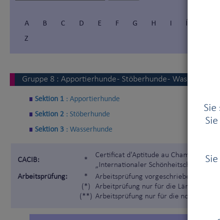
A
B
C
D
E
F
G
H
I
Í
J
Z
Gruppe
8
:
Apportierhunde - Stöberhunde - Wasserhunde
Sektion 1 :
Apportierhunde
Sie
Sektion 2 :
Stöberhunde
Sie
Sektion 3 :
Wasserhunde
Certificat d'Aptitude au Championnat I
Sie
CACIB:
*
„Internationaler Schönheitschampion“)
Arbeitsprüfung:
*
Arbeitsprüfung vorgeschrieben gemäß 
(*)
Arbeitprüfung nur für die Länder, die 
(**)
Arbeitsprüfung nur für die nordischen