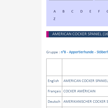
A
B
C
D
E
F
Z
AMERICAN COCKER SPANIEL
(
1
n°8 - Apportierhunde - Stöbe
Gruppe :
English
AMERICAN COCKER SPANIEL
Français
COCKER AMÉRICAIN
Deutsch
AMERIKANISCHER COCKER S