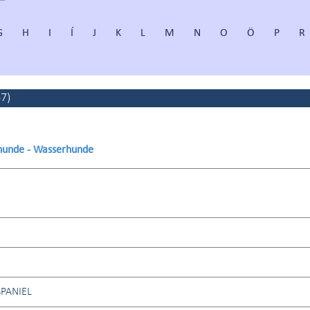
G
H
I
Í
J
K
L
M
N
O
Ö
P
R
67
)
rhunde - Wasserhunde
PANIEL