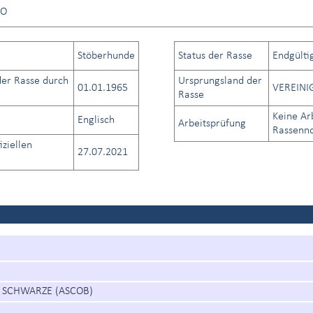
NO
Stöberhunde
Status der Rasse
Endgülti
er Rasse durch
Ursprungsland der
01.01.1965
VEREINI
Rasse
Keine Ar
Englisch
Arbeitsprüfung
Rassenno
iziellen
27.07.2021
R SCHWARZE (ASCOB)