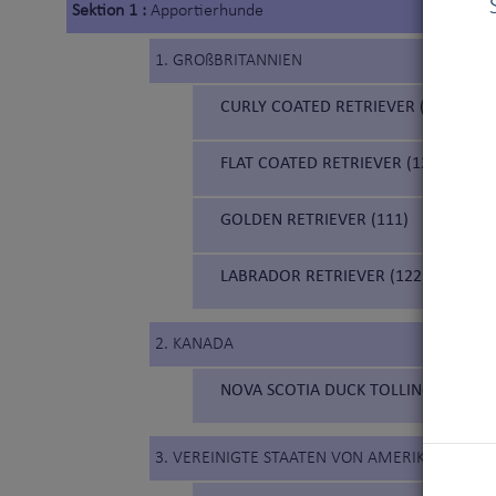
Sektion 1 :
Apportierhunde
1. GROßBRITANNIEN
CURLY COATED RETRIEVER (110)
FLAT COATED RETRIEVER (121)
GOLDEN RETRIEVER (111)
LABRADOR RETRIEVER (122)
2. KANADA
NOVA SCOTIA DUCK TOLLING RETRIEV
3. VEREINIGTE STAATEN VON AMERIKA