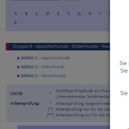
A
B
C
D
E
F
G
H
I
Í
J
Z
Gruppe
8
:
Apportierhunde - Stöberhunde - Wasserhunde
Sektion 1 :
Apportierhunde
Sie
Sektion 2 :
Stöberhunde
Sie
Sektion 3 :
Wasserhunde
Certificat d'Aptitude au Championnat I
Sie
CACIB:
*
„Internationaler Schönheitschampion“)
Arbeitsprüfung:
*
Arbeitsprüfung vorgeschrieben gemäß 
(*)
Arbeitprüfung nur für die Länder, die 
(**)
Arbeitsprüfung nur für die nordischen