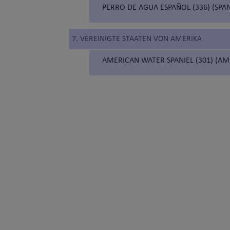
PERRO DE AGUA ESPAÑOL (336) (SP
7. VEREINIGTE STAATEN VON AMERIKA
AMERICAN WATER SPANIEL (301) (AM