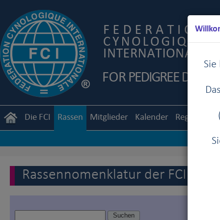
Willko
Sie
Das
Die FCI
Rassen
Mitglieder
Kalender
Reglemente
S
Rassennomenklatur der FCI