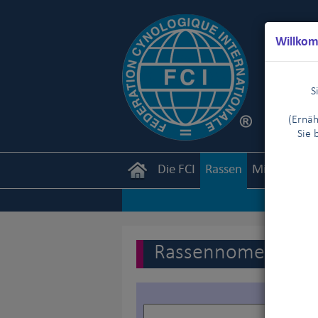
Willkom
S
(Ernäh
Sie 
Die FCI
Rassen
Mitglieder
Rassennomenklatur