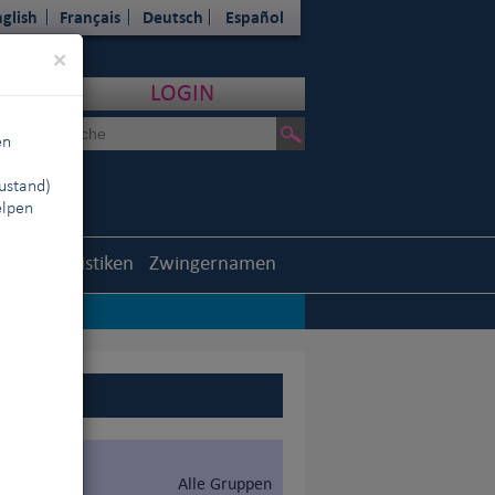
glish
Français
Deutsch
Español
Close
×
LOGIN
en
ustand)
elpen
outh
Statistiken
Zwingernamen
Alle Gruppen