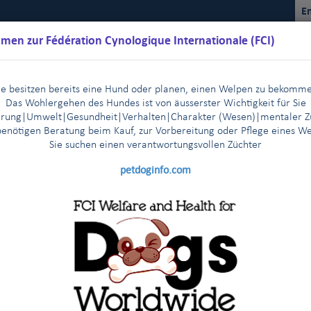
En
men zur Fédération Cynologique Internationale (FCI)
ie besitzen bereits eine Hund oder planen, einen Welpen zu bekomm
Das Wohlergehen des Hundes ist von äusserster Wichtigkeit für Sie
rung|Umwelt|Gesundheit|Verhalten|Charakter (Wesen)
|m
entaler Z
benötigen Beratung beim Kauf, zur Vorbereitung oder Pflege eines W
Sie suchen einen verantwortungsvollen Züchter
Kalender
Reglemente
Ergebnisse
Kommissionen
FCI Y
petdoginfo.com
 der FCI