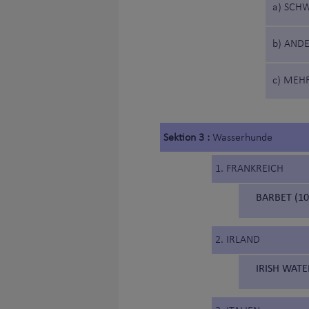
a) SCH
b) AND
c) MEH
Sektion 3 :
Wasserhunde
1. FRANKREICH
BARBET (1
2. IRLAND
IRISH WATE