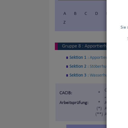
A
B
C
D
E
F
Z
Sie
Gruppe
8
:
Apportierhunde - St
Sektion 1 :
Apportierhunde
Sektion 2 :
Stöberhunde
Sektion 3 :
Wasserhunde
Certificat d
CACIB:
*
„Internatio
Arbeitsprüfung:
*
Arbeitsprüf
(*)
Arbeitprüfun
(**)
Arbeitsprüfu