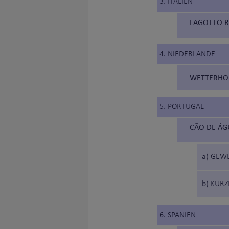
3. ITALIEN
LAGOTTO 
4. NIEDERLANDE
WETTERHOU
5. PORTUGAL
CÃO DE ÁG
a) GEW
b) KÜR
6. SPANIEN