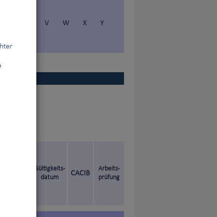
S
T
V
W
X
Y
hter
e
en Titel
Gültigkeits-
Arbeits-
CACIB
datum
prüfung