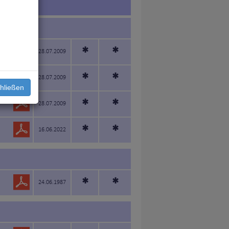
*
*
28.07.2009
*
*
28.07.2009
hließen
*
*
28.07.2009
*
*
16.06.2022
*
*
24.06.1987