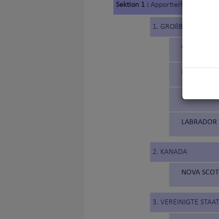
Sektion 1 :
Apportierhunde
1. GROßBRITANNIEN
CURLY COAT
FLAT COATE
GOLDEN RE
LABRADOR 
2. KANADA
NOVA SCOTI
3. VEREINIGTE STA