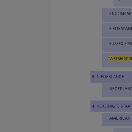
ENGLISH SP
FIELD SPANI
SUSSEX SPA
WELSH SPRI
3. NIEDERLANDE
NEDERLAND
4. VEREINIGTE STA
AMERICAN 