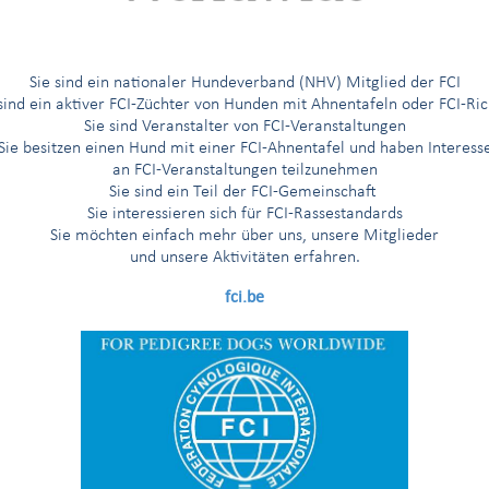
G
H
I
Í
J
K
L
M
N
O
Ö
P
R
Sie sind ein nationaler Hundeverband (NHV) Mitglied der FCI
 sind ein aktiver FCI-Züchter von Hunden mit Ahnentafeln oder FCI-Ric
Sie sind Veranstalter von FCI-Veranstaltungen
Sie besitzen einen Hund mit einer FCI-Ahnentafel und haben Interess
an FCI-Veranstaltungen teilzunehmen
öberhunde - Wasserhunde
Sie sind ein Teil der FCI-Gemeinschaft
Sie interessieren sich für FCI-Rassestandards
Sie möchten einfach mehr über uns, unsere Mitglieder
und unsere Aktivitäten erfahren.
fci.be
'Aptitude au Championnat International de Beauté (Anwartschaft auf d
naler Schönheitschampion“)
ung vorgeschrieben gemäß der Rassennomenklatur der FCI
g nur für die Länder, die eine solche beantragt haben
ng nur für die nordischen Länder (Finnland, Norwegen, Schweden)