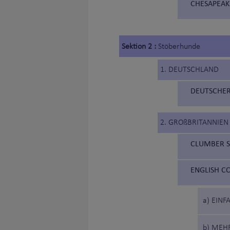
CHESAPEAKE
Sektion 2 :
Stöberhunde
1. DEUTSCHLAND
DEUTSCHER
2. GROßBRITANNIEN
CLUMBER SP
ENGLISH CO
a) EINF
b) MEH