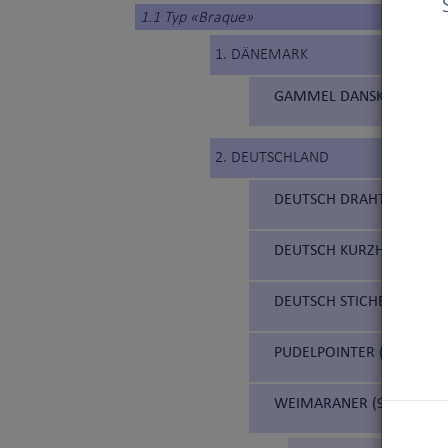
1.1 Typ «Braque»
1. DÄNEMARK
GAMMEL DANSK HØNSEHU
2. DEUTSCHLAND
DEUTSCH DRAHTHAAR (98
DEUTSCH KURZHAAR (119
DEUTSCH STICHELHAAR (2
PUDELPOINTER (216)
WEIMARANER (99)