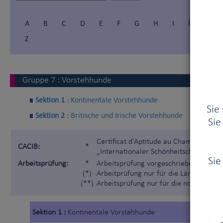
A
B
C
D
E
F
G
H
I
Í
J
Z
Gruppe
7
:
Vorstehhunde
Sektion 1 :
Kontinentale Vorstehhunde
Sie
Sektion 2 :
Britische und Irische Vorstehhunde
Sie
Certificat d'Aptitude au Championnat I
CACIB:
*
„Internationaler Schönheitschampion“)
Sie
Arbeitsprüfung:
*
Arbeitsprüfung vorgeschrieben gemäß 
(*)
Arbeitprüfung nur für die Länder, die 
(**)
Arbeitsprüfung nur für die nordischen
Sektion 1 :
Kontinentale Vorstehhunde