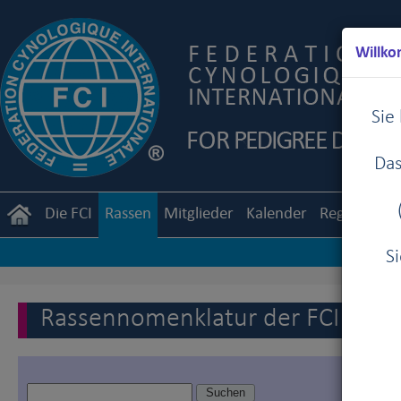
Willko
Sie
Das
Die FCI
Rassen
Mitglieder
Kalender
Reglemente
S
Rassennomenklatur der FCI