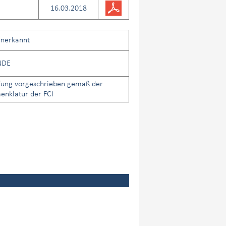
16.03.2018
anerkannt
NDE
fung vorgeschrieben gemäß der
nklatur der FCI