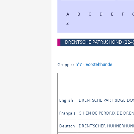
A
B
C
D
E
F
Z
DRENTSCHE PATRIJSHOND
(
224
n°7 - Vorstehhunde
Gruppe :
English
DRENTSCHE PARTRIDGE DO
Français
CHIEN DE PERDRIX DE DRE
Deutsch
DRENT'SCHER HÜHNERHUN