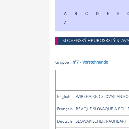
A
B
C
D
E
F
Z
SLOVENSKÝ HRUBOSRSTÝ STAVA
n°7 - Vorstehhunde
Gruppe :
English
WIREHAIRED SLOVAKIAN PO
Français
BRAQUE SLOVAQUE A POIL 
Deutsch
SLOWAKISCHER RAUHBART