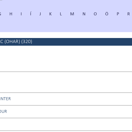
G
H
I
Í
J
K
L
M
N
O
Ö
P
R
C (OHAR)
(
320
)
INTER
DUR