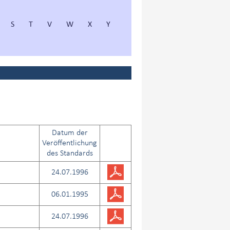
S
T
V
W
X
Y
Datum der
Veröffentlichung
des Standards
24.07.1996
06.01.1995
24.07.1996