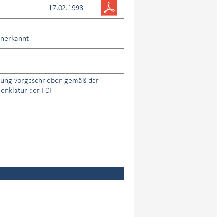
17.02.1998
anerkannt
fung vorgeschrieben gemäß der
nklatur der FCI