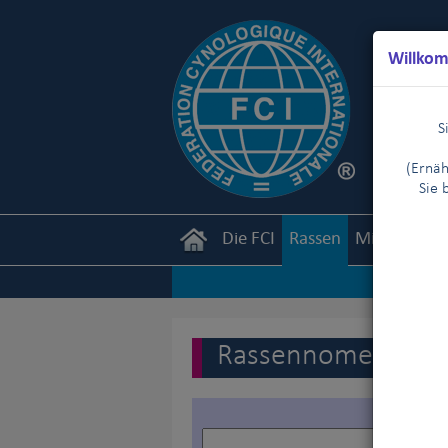
Willkom
S
(Ernäh
Sie 
Die FCI
Rassen
Mitglieder
Rassennomenklatur