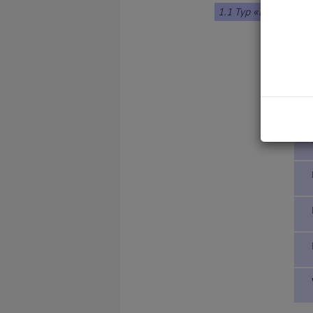
1.1 Typ «Braque»
1. DÄNE
2. DEUT