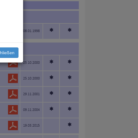
)
*
*
08.01.1998
hließen
*
*
25.10.2000
*
*
25.10.2000
*
*
29.11.2001
*
*
09.11.2004
*
19.03.2015