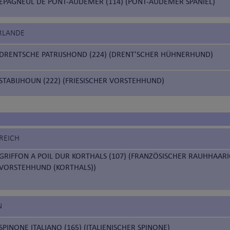
EPAGNEUL DE PONT-AUDEMER (114) (PONT-AUDEMER SPANIEL)
ERLANDE
DRENTSCHE PATRIJSHOND (224) (DRENT'SCHER HÜHNERHUND)
STABIJHOUN (222) (FRIESISCHER VORSTEHHUND)
REICH
GRIFFON A POIL DUR KORTHALS (107) (FRANZÖSISCHER RAUHHAAR
VORSTEHHUND (KORTHALS))
N
SPINONE ITALIANO (165) (ITALIENISCHER SPINONE)