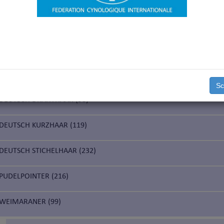
MARK
GAMMEL DANSK HØNSEHUND (281) (ALTDÄNISCHER VORSTEHHUND
SCHLAND
Sc
DEUTSCH DRAHTHAAR (98)
DEUTSCH KURZHAAR (119)
DEUTSCH STICHELHAAR (232)
PUDELPOINTER (216)
WEIMARANER (99)