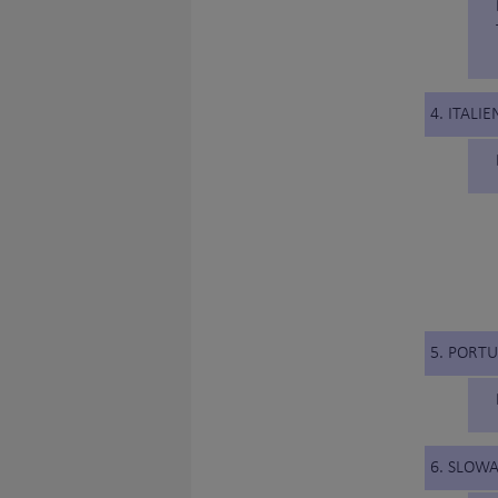
4. ITALIE
5. PORT
6. SLOWA