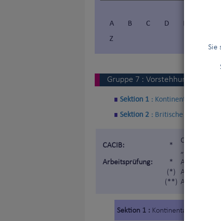
A
B
C
D
E
F
Z
Sie
Gruppe
7
:
Vorstehhunde
Sektion 1 :
Kontinentale Vorste
Sektion 2 :
Britische und Irisch
Certificat d
CACIB:
*
„Internatio
Arbeitsprüfung:
*
Arbeitsprüf
(*)
Arbeitprüfun
(**)
Arbeitsprüfu
Sektion 1 :
Kontinentale Vorsteh