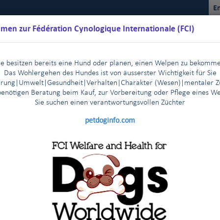
En
men zur Fédération Cynologique Internationale (FCI)
ie besitzen bereits eine Hund oder planen, einen Welpen zu bekomm
Das Wohlergehen des Hundes ist von äusserster Wichtigkeit für Sie
rung|Umwelt|Gesundheit|Verhalten|Charakter (Wesen)
|m
entaler Z
benötigen Beratung beim Kauf, zur Vorbereitung oder Pflege eines W
Sie suchen einen verantwortungsvollen Züchter
Kalender
Reglemente
Ergebnisse
Kommissionen
FCI Y
petdoginfo.com
 der FCI