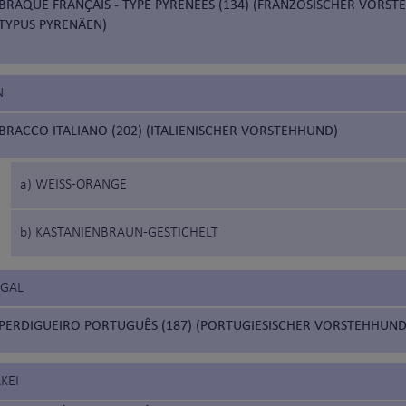
BRAQUE FRANÇAIS - TYPE PYRENEES (134) (FRANZÖSISCHER VORST
TYPUS PYRENÄEN)
N
BRACCO ITALIANO (202) (ITALIENISCHER VORSTEHHUND)
a) WEISS-ORANGE
b) KASTANIENBRAUN-GESTICHELT
UGAL
PERDIGUEIRO PORTUGUÊS (187) (PORTUGIESISCHER VORSTEHHUND
KEI