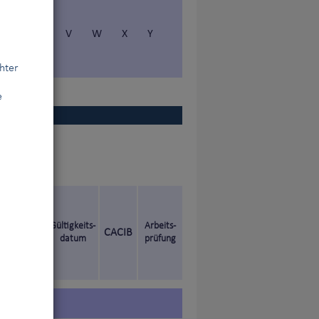
S
T
V
W
X
Y
hter
e
en Titel
Gültigkeits-
Arbeits-
CACIB
datum
prüfung