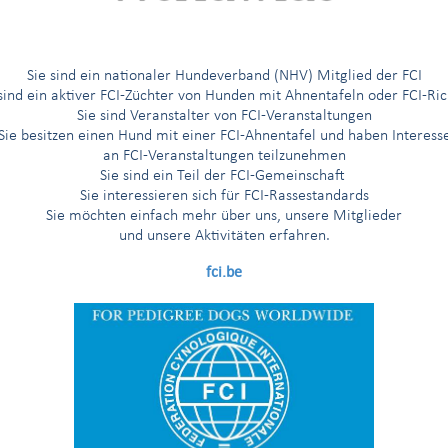
G
H
I
Í
J
K
L
M
N
O
Ö
P
R
Sie sind ein nationaler Hundeverband (NHV) Mitglied der FCI
 sind ein aktiver FCI-Züchter von Hunden mit Ahnentafeln oder FCI-Ric
Sie sind Veranstalter von FCI-Veranstaltungen
Sie besitzen einen Hund mit einer FCI-Ahnentafel und haben Interess
an FCI-Veranstaltungen teilzunehmen
Sie sind ein Teil der FCI-Gemeinschaft
Sie interessieren sich für FCI-Rassestandards
hhunde
Sie möchten einfach mehr über uns, unsere Mitglieder
e Vorstehhunde
und unsere Aktivitäten erfahren.
fci.be
'Aptitude au Championnat International de Beauté (Anwartschaft auf d
naler Schönheitschampion“)
ung vorgeschrieben gemäß der Rassennomenklatur der FCI
g nur für die Länder, die eine solche beantragt haben
ng nur für die nordischen Länder (Finnland, Norwegen, Schweden)
hunde