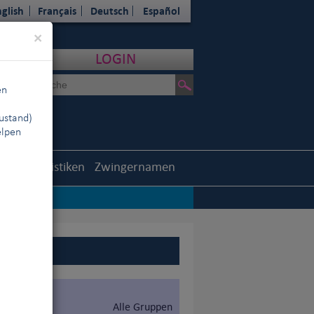
glish
Français
Deutsch
Español
Close
×
LOGIN
en
ustand)
elpen
outh
Statistiken
Zwingernamen
Alle Gruppen