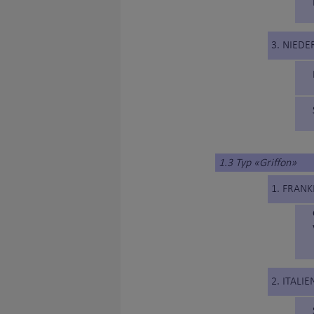
3. NIED
1.3 Typ «Griffon»
1. FRANK
2. ITALIE