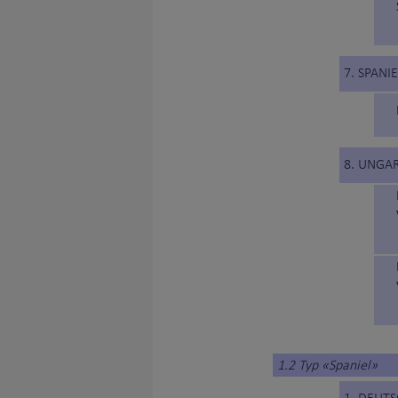
7. SPANI
8. UNGA
1.2 Typ «Spaniel»