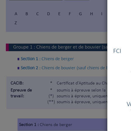
A
B
C
D
E
F
G
H
I
Í
J
Z
Vous
Groupe
1
:
Chiens de berger et de bouvier (sauf chiens d
FCI V
Section 1 :
Chiens de berger
Section 2 :
Chiens de bouvier (sauf chiens de bouvier suiss
CACIB:
*
Certificat d'Aptitude au Championnat I
Epreuve de
*
soumis à épreuve selon la Nomenclatur
travail:
(*)
soumis à épreuve, uniquement pour les
(**)
soumis à épreuve, uniquement pour les
V
Section 1 :
Chiens de berger