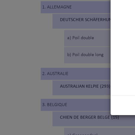
1. ALLEMAGNE
DEUTSCHER SCHÄFERHUND (166) (B
a) Poil double
b) Poil double long
2. AUSTRALIE
AUSTRALIAN KELPIE (293) (KELPIE AU
3. BELGIQUE
CHIEN DE BERGER BELGE (15)