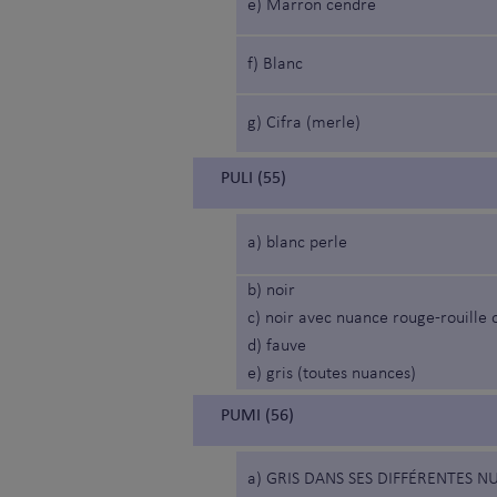
e) Marron cendré
f) Blanc
g) Cifra (merle)
PULI (55)
a) blanc perle
b) noir
c) noir avec nuance rouge-rouille 
d) fauve
e) gris (toutes nuances)
PUMI (56)
a) GRIS DANS SES DIFFÉRENTES N