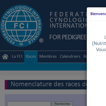
Bienvenu
(Nutrit
Vous
La FCI
Races
Membres
Calendriers
Règlements
Nomenclature des races de la FC