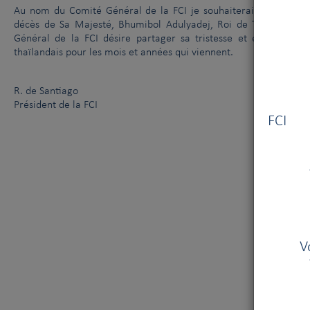
Au nom du Comité Général de la FCI je souhaiterais exprimer n
décès de Sa Majesté, Bhumibol Adulyadej, Roi de Thaïlande. 
Général de la FCI désire partager sa tristesse et également 
thaïlandais pour les mois et années qui viennent.
R. de Santiago
Vous
Président de la FCI
FCI V
V