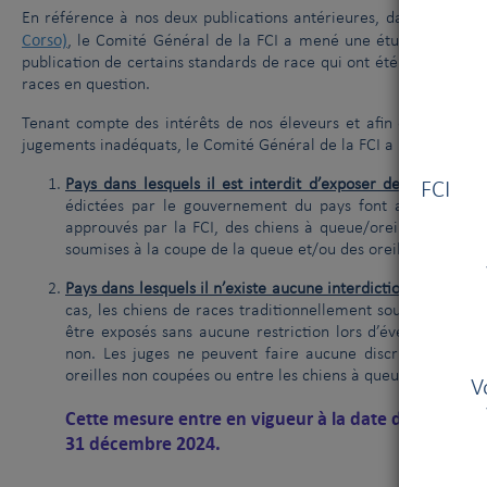
En référence à nos deux publications antérieures, datées du 1
Corso)
, le Comité Général de la FCI a mené une étude approfondi
publication de certains standards de race qui ont été modifiés s
races en question.
Tenant compte des intérêts de nos éleveurs et afin de fournir un
jugements inadéquats, le Comité Général de la FCI a pris la décisi
Vous
Pays dans lesquels il est interdit d’exposer des chiens à 
FCI V
édictées par le gouvernement du pays font autorité et i
approuvés par la FCI, des chiens à queue/oreilles coupées
soumises à la coupe de la queue et/ou des oreilles.
Pays dans lesquels il n’existe aucune interdiction d’exposer
cas, les chiens de races traditionnellement soumises à la 
être exposés sans aucune restriction lors d’événements ap
non. Les juges ne peuvent faire aucune discrimination en
oreilles non coupées ou entre les chiens à queue coupée e
V
Cette mesure entre en vigueur à la date de la présen
31 décembre 2024
.