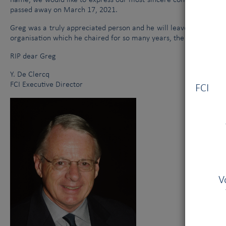
name, we would like to express our most sincere condolences to t
passed away on March 17, 2021.
Greg was a truly appreciated person and he will leave a huge imp
organisation which he chaired for so many years, the Kennel Unio
RIP dear Greg
Vous
Y. De Clercq
FCI Executive Director
FCI V
V