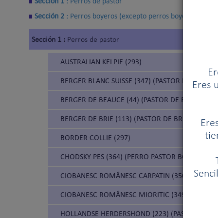
Sección 1 :
Perros de pastor
Sección 2 :
Perros boyeros (excepto perros boyeros suizos
Sección 1 :
Perros de pastor
AUSTRALIAN KELPIE (293)
Er
BERGER BLANC SUISSE (347) (PASTOR BLANCO SU
Eres u
BERGER DE BEAUCE (44) (PASTOR DE BEAUCE)
BERGER DE BRIE (113) (PASTOR DE BRIE)
Eres
tie
BORDER COLLIE (297)
CHODSKY PES (364) (PERRO PASTOR BOHEMIO)
Senci
CIOBANESC ROMÂNESC CARPATIN (350) (PERRO 
CIOBANESC ROMÂNESC MIORITIC (349) (PERRO
HOLLANDSE HERDERSHOND (223) (PASTOR HOLA