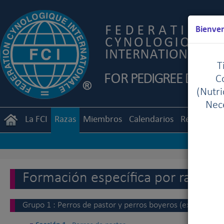
Bienven
T
C
(Nutr
Nece
La FCI
Razas
Miembros
Calendarios
Reglament
Formación específica por raza
Grupo 1 : Perros de pastor y perros boyeros (excepto pe