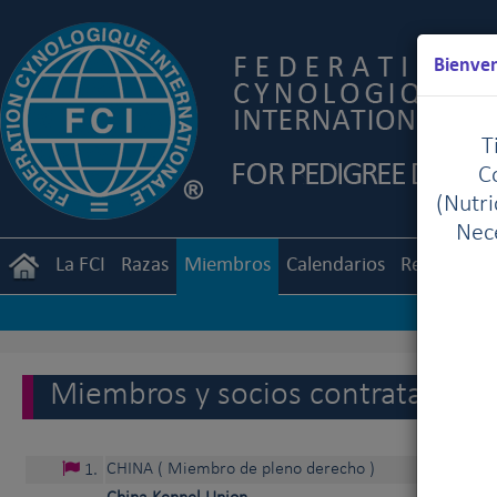
Bienven
T
C
(Nutr
Nece
La FCI
Razas
Miembros
Calendarios
Reglament
Miembros y socios contratantes d
CHINA
( Miembro de pleno derecho )
1
.