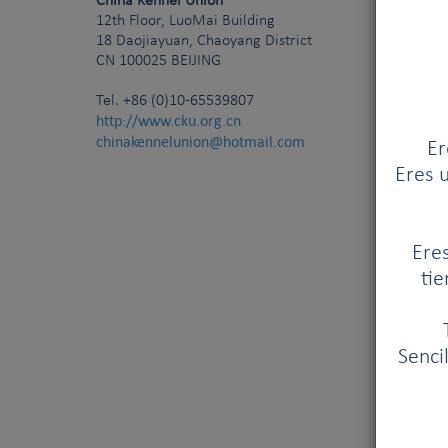
China Kennel Union
12th Floor, LuoMai Building
18 Daojiayuan, Chaoyang District
CN
100025
BEIJING
Tel.
+86 (0)10-65539807
http://www.cku.org.cn
chinakennelunion@hotmail.com
Er
Eres u
Eres
tie
Senci