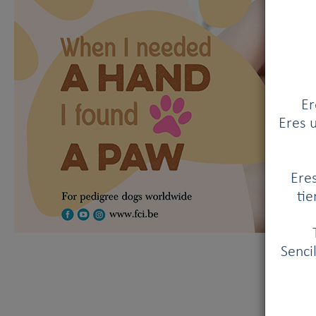
Er
Eres u
Eres
tie
Senci