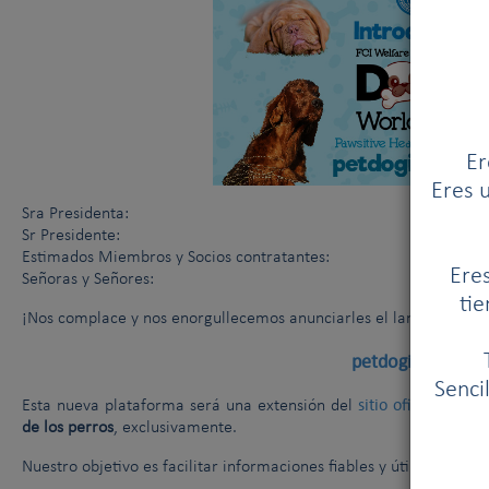
Er
Eres u
Sra Presidenta:
Sr Presidente:
Estimados Miembros y Socios contratantes:
Eres
Señoras y Señores:
tie
¡Nos complace y nos enorgullecemos anunciarles el lanzamiento 
petdoginfo.com
Senci
sitio oficial de la 
Esta nueva plataforma será una extensión del
de los perros
, exclusivamente.
Nuestro objetivo es facilitar informaciones fiables y útiles a todo