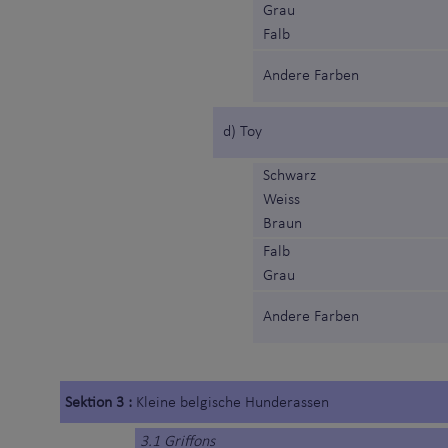
Grau
Falb
Andere Farben
d) Toy
Schwarz
Weiss
Braun
Falb
Grau
Andere Farben
Sektion 3 :
Kleine belgische Hunderassen
3.1 Griffons