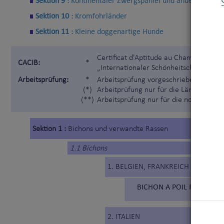
Sektion 9 :
Kontinentaler Zwergspaniel und andere
Sektion 10 :
Kromfohrländer
Sektion 11 :
Kleine doggenartige Hunde
Certificat d'Aptitude au Championnat I
CACIB:
*
„Internationaler Schönheitschampion“)
Arbeitsprüfung:
*
Arbeitsprüfung vorgeschrieben gemäß 
(*)
Arbeitprüfung nur für die Länder, die 
(**)
Arbeitsprüfung nur für die nordischen
Sektion 1 :
Bichons und verwandte Rassen
1.1 Bichons
1. BELGIEN, FRANKREICH
BICHON A POIL FRISE (215
2. ITALIEN