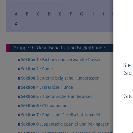
A
B
C
D
E
F
G
H
I
Í
J
Z
Gruppe
9
:
Gesellschafts- und Begleithunde
Sektion 1 :
Bichons und verwandte Rassen
Sie
Sektion 2 :
Pudel
Sie
Sektion 3 :
Kleine belgische Hunderassen
Sektion 4 :
Haarlose Hunde
Sie
Sektion 5 :
Tibetanische Hunderassen
Sektion 6 :
Chihuahueno
Sektion 7 :
Englische Gesellschaftsspaniel
Sektion 8 :
Japanische Spaniel und Pekingesen