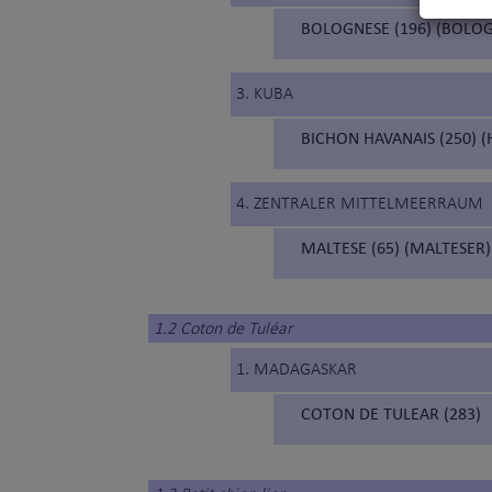
BOLOGNESE (196) (BOLO
3. KUBA
BICHON HAVANAIS (250) 
4. ZENTRALER MITTELMEERRAUM
MALTESE (65) (MALTESER)
1.2 Coton de Tuléar
1. MADAGASKAR
COTON DE TULEAR (283)