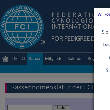
Willko
Sie
Das
Die FCI
Rassen
Mitglieder
Kalender
Reglemente
S
Rassennomenklatur der FCI