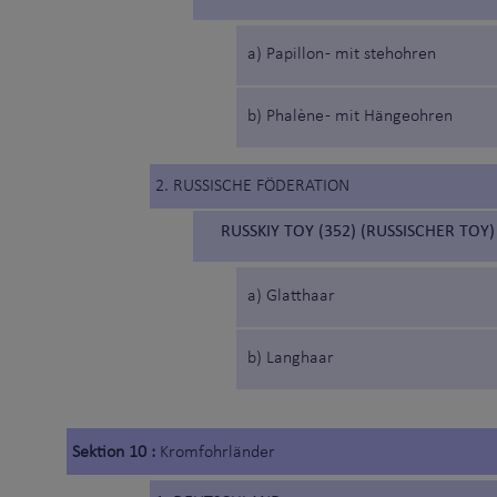
a) Papillon - mit stehohren
b) Phalène - mit Hängeohren
2. RUSSISCHE FÖDERATION
RUSSKIY TOY (352) (RUSSISCHER TOY)
a) Glatthaar
b) Langhaar
Sektion 10 :
Kromfohrländer