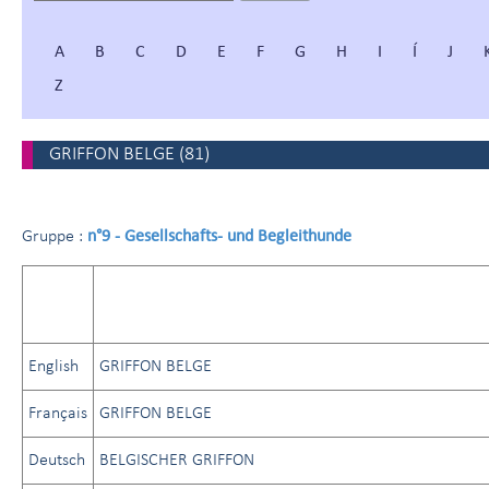
A
B
C
D
E
F
G
H
I
Í
J
Z
GRIFFON BELGE
(
81
)
n°9 - Gesellschafts- und Begleithunde
Gruppe :
English
GRIFFON BELGE
Français
GRIFFON BELGE
Deutsch
BELGISCHER GRIFFON