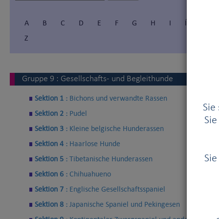
A
B
C
D
E
F
G
H
I
Í
J
Z
Gruppe
9
:
Gesellschafts- und Begleithunde
Sektion 1 :
Bichons und verwandte Rassen
Sie
Sektion 2 :
Pudel
Sie
Sektion 3 :
Kleine belgische Hunderassen
Sektion 4 :
Haarlose Hunde
Sie
Sektion 5 :
Tibetanische Hunderassen
Sektion 6 :
Chihuahueno
Sektion 7 :
Englische Gesellschaftsspaniel
Sektion 8 :
Japanische Spaniel und Pekingesen