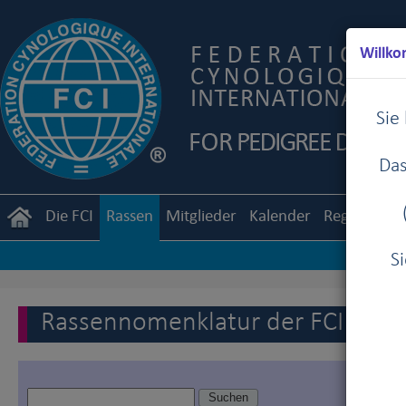
Willko
Sie
Das
Die FCI
Rassen
Mitglieder
Kalender
Reglemente
S
Rassennomenklatur der FCI