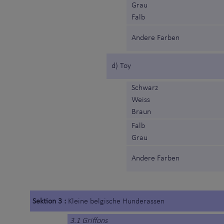
Grau
Falb
Andere Farben
d) Toy
Schwarz
Weiss
Braun
Falb
Grau
Andere Farben
Sektion 3 :
Kleine belgische Hunderassen
3.1 Griffons