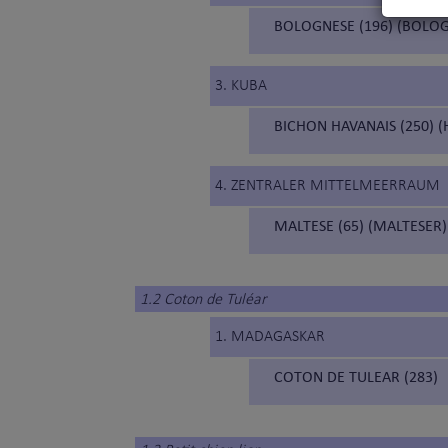
BOLOGNESE (196) (BOLO
3. KUBA
BICHON HAVANAIS (250) 
4. ZENTRALER MITTELMEERRAUM
MALTESE (65) (MALTESER)
1.2 Coton de Tuléar
1. MADAGASKAR
COTON DE TULEAR (283)