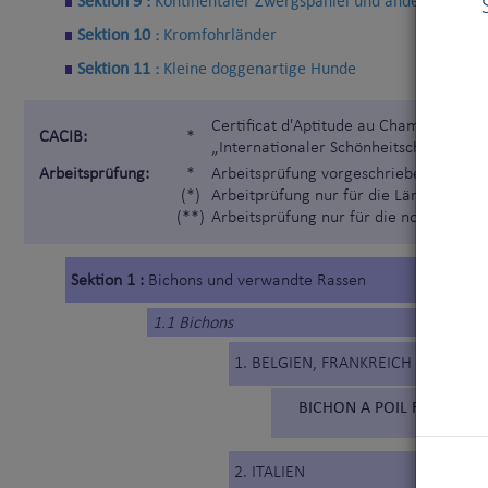
Sektion 9 :
Kontinentaler Zwergspaniel und andere
Sektion 10 :
Kromfohrländer
Sektion 11 :
Kleine doggenartige Hunde
Certificat d'Aptitude au Championnat I
CACIB:
*
„Internationaler Schönheitschampion“)
Arbeitsprüfung:
*
Arbeitsprüfung vorgeschrieben gemäß 
(*)
Arbeitprüfung nur für die Länder, die 
(**)
Arbeitsprüfung nur für die nordischen
Sektion 1 :
Bichons und verwandte Rassen
1.1 Bichons
1. BELGIEN, FRANKREICH
BICHON A POIL FRISE (215
2. ITALIEN