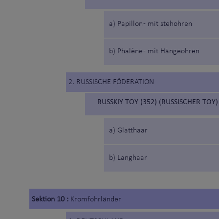
a) Papillon - mit stehohren
b) Phalène - mit Hängeohren
2. RUSSISCHE FÖDERATION
RUSSKIY TOY (352) (RUSSISCHER TOY)
a) Glatthaar
b) Langhaar
Sektion 10 :
Kromfohrländer