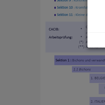
Sektion 9 :
Kontinentaler Zwerg
Sektion 10 :
Kromfohrländer
Sektion 11 :
Kleine doggenarti
Certificat d
CACIB:
*
„Internatio
Arbeitsprüfung:
*
Arbeitsprüf
(*)
Arbeitprüfun
(**)
Arbeitsprüfu
Sektion 1 :
Bichons und verwand
1.1 Bichons
1. BELGI
2. ITALIE