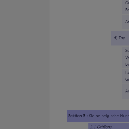
G
F
A
d) Toy
S
W
B
F
G
A
Sektion 3 :
Kleine belgische Hun
3.1 Griffons