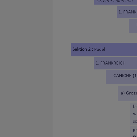
1.3 Petit chien lion
1. FRANK
Sektion 2 :
Pudel
1. FRANKREICH
CANICHE (1
a) Gross
b
w
s
g