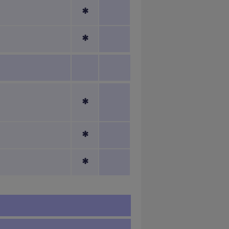
*
*
*
*
*