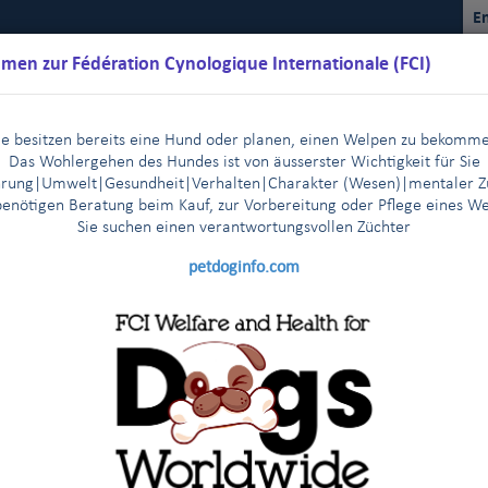
En
men zur Fédération Cynologique Internationale (FCI)
ie besitzen bereits eine Hund oder planen, einen Welpen zu bekomm
Das Wohlergehen des Hundes ist von äusserster Wichtigkeit für Sie
rung|Umwelt|Gesundheit|Verhalten|Charakter (Wesen)
|m
entaler Z
benötigen Beratung beim Kauf, zur Vorbereitung oder Pflege eines W
Sie suchen einen verantwortungsvollen Züchter
Kalender
Reglemente
Ergebnisse
Kommissionen
FCI Y
petdoginfo.com
 der FCI