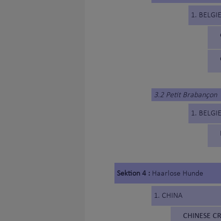
1. BELGI
3.2 Petit Brabançon
1. BELGI
Sektion 4 :
Haarlose Hunde
1. CHINA
CHINESE C