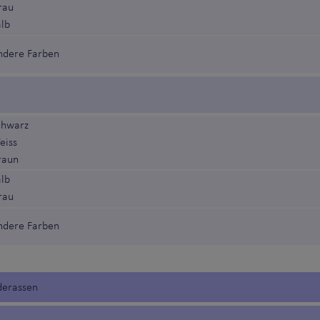
rau
alb
ndere Farben
chwarz
eiss
raun
alb
rau
ndere Farben
derassen