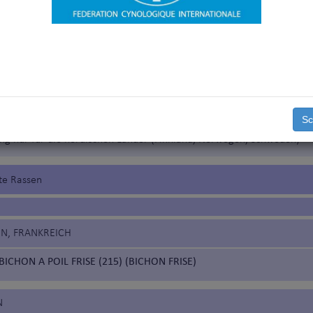
spaniel und andere
ge Hunde
'Aptitude au Championnat International de Beauté (Anwartschaft auf d
naler Schönheitschampion“)
ung vorgeschrieben gemäß der Rassennomenklatur der FCI
Sc
g nur für die Länder, die eine solche beantragt haben
ng nur für die nordischen Länder (Finnland, Norwegen, Schweden)
te Rassen
EN, FRANKREICH
BICHON A POIL FRISE (215) (BICHON FRISE)
N