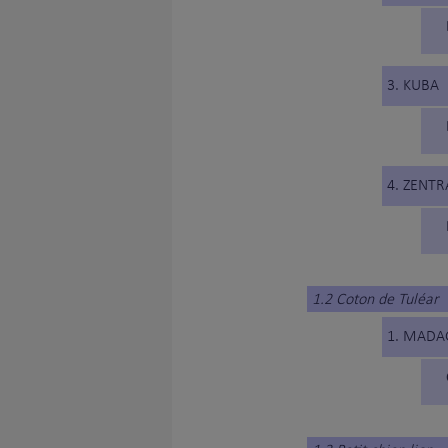
3. KUBA
4. ZENT
1.2 Coton de Tuléar
1. MADA