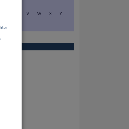
S
T
V
W
X
Y
hter
e