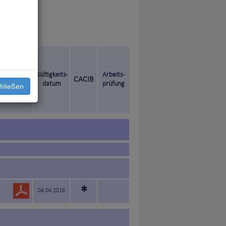
en Titel
Gültigkeits-
Arbeits-
CACIB
datum
prüfung
hließen
*
04.04.2016