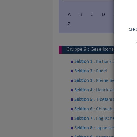
A
B
C
D
E
F
Z
Sie
Gruppe
9
:
Gesellschafts- und B
Sektion 1 :
Bichons und verwan
Sektion 2 :
Pudel
Sektion 3 :
Kleine belgische Hu
Sektion 4 :
Haarlose Hunde
Sektion 5 :
Tibetanische Hunde
Sektion 6 :
Chihuahueno
Sektion 7 :
Englische Gesellscha
Sektion 8 :
Japanische Spaniel 