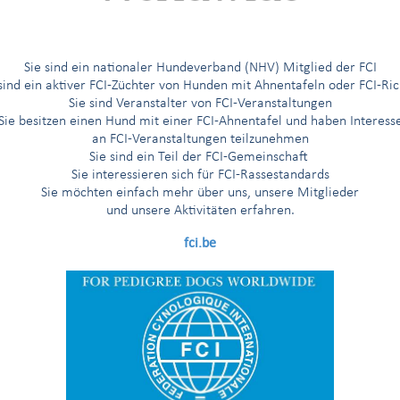
G
H
I
Í
J
K
L
M
N
O
Ö
P
R
Sie sind ein nationaler Hundeverband (NHV) Mitglied der FCI
 sind ein aktiver FCI-Züchter von Hunden mit Ahnentafeln oder FCI-Ric
Sie sind Veranstalter von FCI-Veranstaltungen
Sie besitzen einen Hund mit einer FCI-Ahnentafel und haben Interess
an FCI-Veranstaltungen teilzunehmen
egleithunde
Sie sind ein Teil der FCI-Gemeinschaft
Sie interessieren sich für FCI-Rassestandards
dte Rassen
Sie möchten einfach mehr über uns, unsere Mitglieder
und unsere Aktivitäten erfahren.
nderassen
fci.be
rassen
ftsspaniel
und Pekingesen