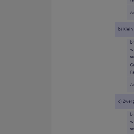
fa
A
b) Klein
b
w
s
G
F
A
c) Zwer
b
w
s