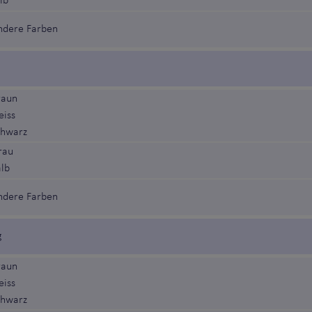
lb
ndere Farben
raun
eiss
chwarz
rau
alb
ndere Farben
g
raun
eiss
chwarz