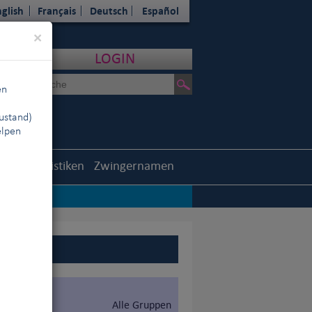
glish
Français
Deutsch
Español
Close
×
LOGIN
en
ustand)
elpen
outh
Statistiken
Zwingernamen
Alle Gruppen