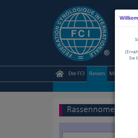
Willkom
S
(Ernäh
Sie 
Die FCI
Rassen
Mitglieder
Rassennomenklatur