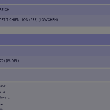
REICH
PETIT CHIEN LION (233) (LÖWCHEN)
72) (PUDEL)
raun
eiss
chwarz
rau