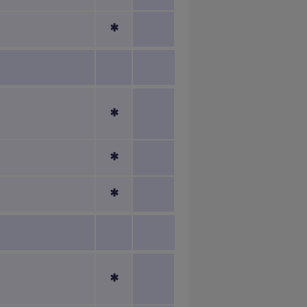
*
*
*
*
*