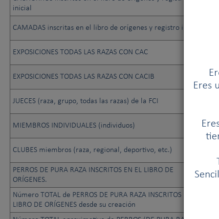
inicial
CAMADAS inscritas en el libro de orígenes y registro inicial
EXPOSICIONES TODAS LAS RAZAS CON CAC
Er
EXPOSICIONES TODAS LAS RAZAS CON CACIB
Eres u
JUECES (raza, grupo, todas las razas) de la FCI
Eres
MIEMBROS INDIVIDUALES (individuos)
tie
CLUBES miembros (raza, regional, deportivo, etc.)
PERROS DE PURA RAZA INSCRITOS EN EL LIBRO DE
Senci
ORÍGENES.
Número TOTAL de PERROS DE PURA RAZA INSCRITOS EN EL
LIBRO DE ORÍGENES desde su creación