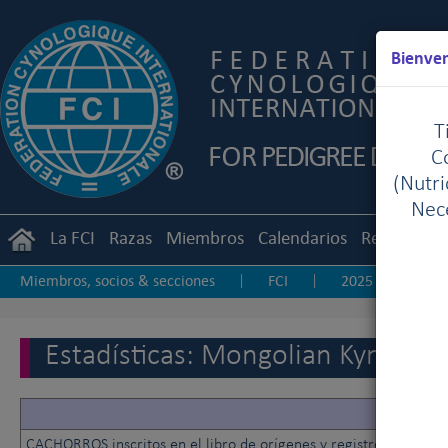
Bienven
T
C
(Nutr
Nece
La FCI
Razas
Miembros
Calendarios
Reglament
Miembros, socios & secciones
FCI
2025
20
|
|
|
2017
2016
2015
2014
2013-20
|
|
|
|
|
Estadísticas: Mongolian Kynolog
20
CACHORROS inscritos en el libro de orígenes y registro