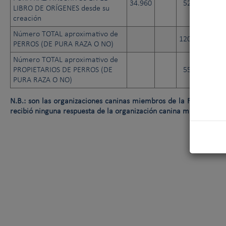
34.960
52.322
54.
LIBRO DE ORÍGENES desde su
creación
Número TOTAL aproximativo de
120.000
150.
PERROS (DE PURA RAZA O NO)
Número TOTAL aproximativo de
PROPIETARIOS DE PERROS (DE
55.000
60.
PURA RAZA O NO)
N.B.: son las organizaciones caninas miembros de la FCI las que f
recibió ninguna respuesta de la organización canina miembro de 