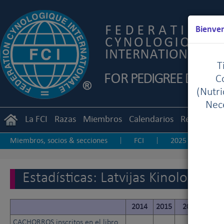
Bienven
T
C
(Nutr
Nece
La FCI
Razas
Miembros
Calendarios
Reglament
Miembros, socios & secciones
FCI
2025
20
|
|
|
2017
2016
2015
2014
2013-20
|
|
|
|
|
Estadísticas: Latvijas Kinologiska
2014
2015
2016
20
CACHORROS inscritos en el libro