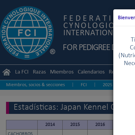
Bienven
T
C
(Nutr
Nece
La FCI
Razas
Miembros
Calendarios
Reglament
Miembros, socios & secciones
FCI
2025
20
|
|
|
2017
2016
2015
2014
2013-20
|
|
|
|
|
Estadísticas: Japan Kennel Club 
2014
2015
2016
2017
CACHORROS