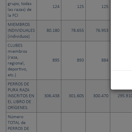
grupo, todas
124
125
125
14
las razas) de
la FCI
MIEMBROS
INDIVIDUALES
80.180
78.655
76.953
76.80
(individuos)
CLUBES
miembros
(raza,
895
893
884
88
regional,
deportivo,
etc.)
PERROS DE
PURA RAZA
INSCRITOS EN
306.438
301.605
300.470
295.91
EL LIBRO DE
ORÍGENES.
Número
TOTAL de
PERROS DE