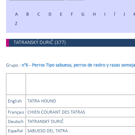
A
B
C
D
E
F
G
H
I
Í
J
Z
TATRANSKÝ DURIČ
(
377
)
n°6 - Perros Tipo sabueso, perros de rastro y razas semej
Grupo :
English
TATRA HOUND
Français
CHIEN COURANT DES TATRAS
Deutsch
TATRANSKÝ DURIČ
Español
SABUESO DEL TATRA