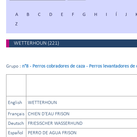
A
B
C
D
E
F
G
H
I
Í
J
Z
WETTERHOUN
(
221
)
n°8 - Perros cobradores de caza - Perros levantadores de 
Grupo :
English
WETTERHOUN
Français
CHIEN D'EAU FRISON
Deutsch
FRIESISCHER WASSERHUND
Español
PERRO DE AGUA FRISON