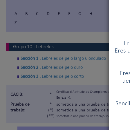
A
B
C
D
E
F
G
H
I
Í
J
Z
Er
Grupo
10
:
Lebreles
Eres u
Sección 1 :
Lebreles de pelo largo u ondulado
Sección 2 :
Lebreles de pelo duro
Eres
Sección 3 :
Lebreles de pelo corto
tie
Certificat d'Aptitude au Championnat International
CACIB:
*
Belleza »).
Senci
Prueba de
*
sometida a una prueba de trabajo segú
trabajo:
(*)
sometida a una prueba de trabajo solam
(**)
sometida a una prueba de trabajo solamente para lo