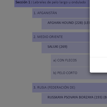
Sección 1 :
Lebreles de pelo largo u ondulado
1. AFGANISTÁN
AFGHAN HOUND (228) (LEBREL AFGA
2. MEDIO ORIENTE
SALUKI (269)
a) CON FLECOS
b) PELO CORTO
3. RUSIA (FEDERACIÓN DE)
RUSSKAYA PSOVAYA BORZAYA (193) (B