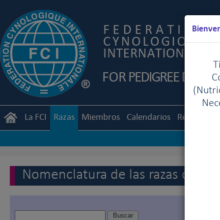
Bienven
T
C
(Nutr
Nece
La FCI
Razas
Miembros
Calendarios
Reglament
Nomenclatura de las razas de la 