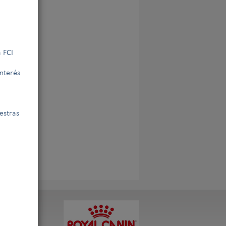
 FCI
interés
estras