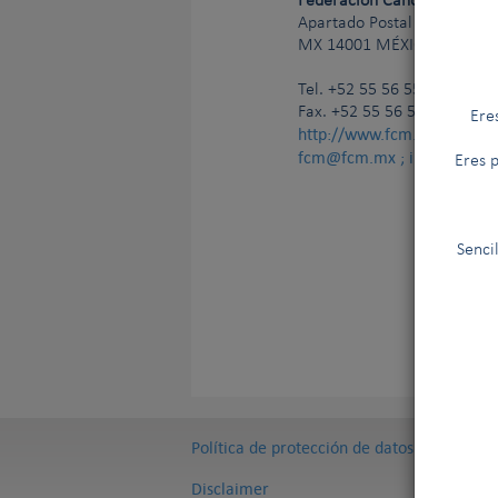
Federación Canófila Mexic
Apartado Postal 22 535
MX
14001 MÉXICO DF.
MEX
Tel.
+52 55 56 55 93 30
Fax. +52 55 56 55 73 62
Ere
http://www.fcm.mx
fcm@fcm.mx ; info@fcm.
Eres p
Senci
Política de protección de datos
Disclaimer