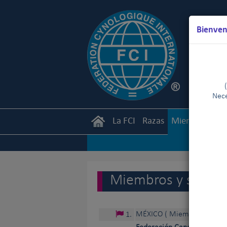
Bienven
Nece
La FCI
Razas
Miembros
Ca
Miembros y socios 
MÉXICO
( Miembro de plen
1
.