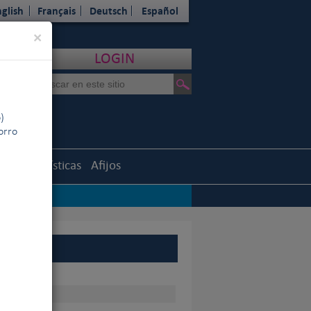
glish
Français
Deutsch
Español
Close
×
LOGIN
)
horro
uth
Estadísticas
Afijos