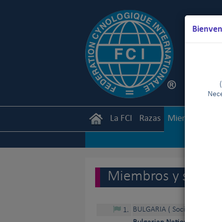
Bienven
Nece
La FCI
Razas
Miembros
Ca
Miembros y socios 
BULGARIA
( Socio contratan
1
.