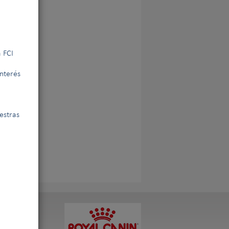
 FCI
interés
estras