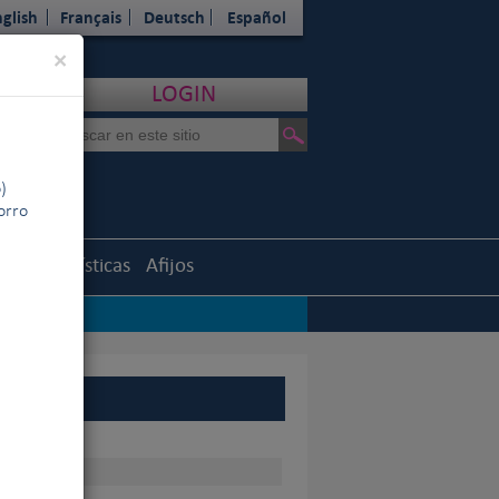
glish
Français
Deutsch
Español
Close
×
LOGIN
)
horro
uth
Estadísticas
Afijos