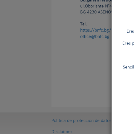
Bulgarian National Federat
ul.Oborishte N°40
BG
4230
ASENOVGRAD
Tel.
https://bnfc.bg/
Ere
office@bnfc.bg
Eres p
Senci
Política de protección de datos
Disclaimer