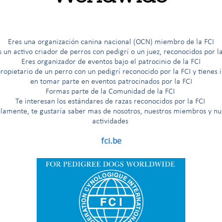
G
H
I
Í
J
K
L
M
N
O
Ö
P
R
Eres una organización canina nacional (OCN) miembro de la FCI
s un activo criador de perros con pedigrí o un juez, reconocidos por la
Eres organizador de eventos bajo el patrocinio de la FCI
ropietario de un perro con un pedigrí reconocido por la FCI y tienes 
en tomar parte en eventos patrocinados por la FCI
Formas parte de la Comunidad de la FCI
Te interesan los est
á
ndares de razas reconocidos por la FCI
llamente, te gustaría saber mas de nosotros, nuestros miembros y nu
actividades
fci.be