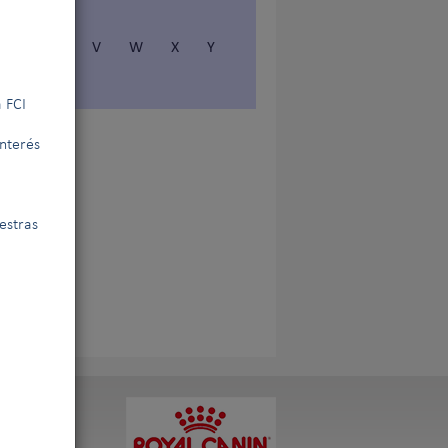
S
T
V
W
X
Y
 FCI
interés
estras