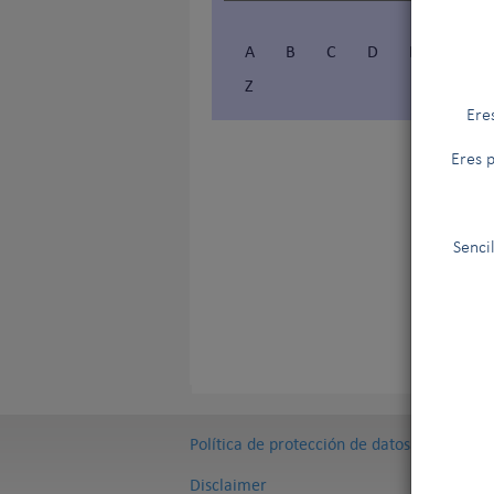
A
B
C
D
E
F
Z
Ere
Eres p
Senci
Política de protección de datos
Disclaimer