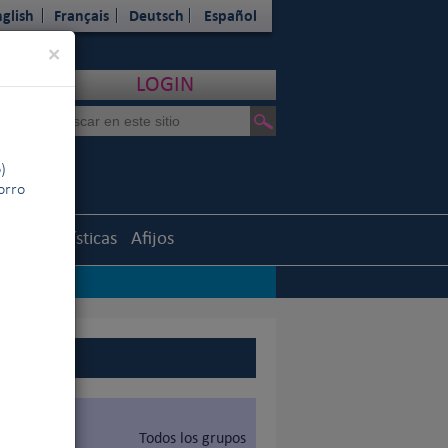
glish
Français
Deutsch
Español
Close
×
LOGIN
)
horro
uth
Estadísticas
Afijos
Todos los grupos