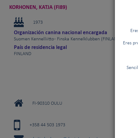
KORHONEN, KATJA (FI89)
1973
Ere
Organización canina nacional encargada
Suomen Kennelliitto - Finska Kennelklubben (FINLANDIA)
Eres pr
País de residencia legal
FINLAND
Senci
FI-90310 OULU
+358 44 503 1973