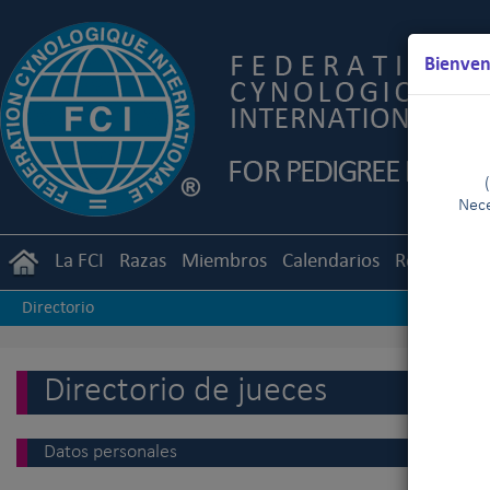
Bienven
Nece
La FCI
Razas
Miembros
Calendarios
Reglament
Directorio
Directorio de jueces
Datos personales