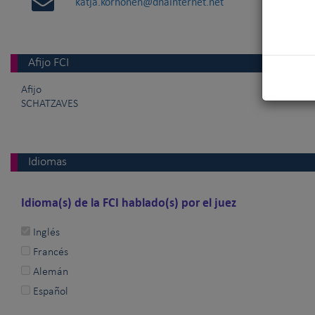
katja.korhonen@dnainternet.net
Afijo FCI
Afijo
SCHATZAVES
Idiomas
Idioma(s) de la FCI hablado(s) por el juez
Inglés
Francés
Alemán
Español