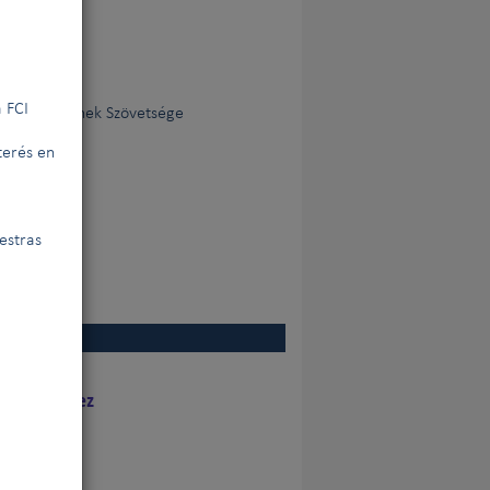
 FCI
Egyesületeinek Szövetsége
terés en
estras
 por el juez