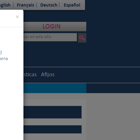
glish
Français
Deutsch
Español
Close
×
LOGIN
)
horro
uth
Estadísticas
Afijos