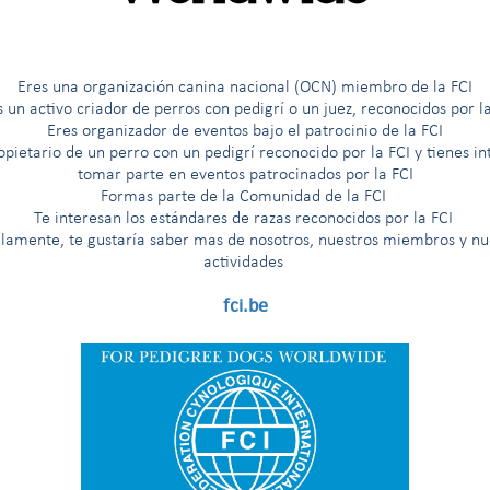
Eres una organización canina nacional (OCN) miembro de la FCI
s un activo criador de perros con pedigrí o un juez, reconocidos por la
 encargada
Magyar Ebtenyésztok Országos 
Eres organizador de eventos bajo el patrocinio de la FCI
(HUNGRÍA)
opietario de un perro con un pedigrí reconocido por la FCI y tienes in
HUNGARY
tomar parte en eventos patrocinados por la FCI
Formas parte de la Comunidad de la FCI
Te interesan los est
á
ndares de razas reconocidos por la FCI
salir
llamente, te gustaría saber mas de nosotros, nuestros miembros y nu
actividades
fci.be
r el juez
Otro(s) idioma(s) hablado(s)