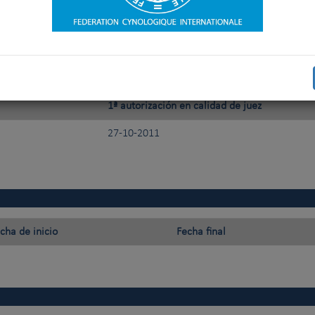
1ª autorización en calidad de juez
27-10-2011
cha de inicio
Fecha final