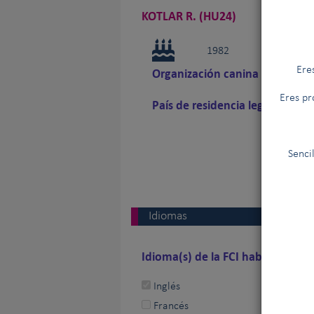
KOTLAR R. (HU24)
1982
Ere
Organización canina nacional
Eres pr
País de residencia legal
Senci
Idiomas
Idioma(s) de la FCI hablado(s) po
Inglés
Francés