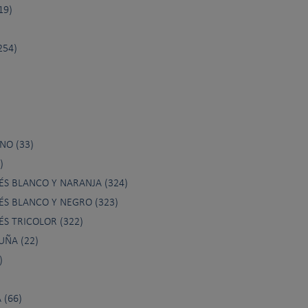
19)
254)
NO (33)
)
S BLANCO Y NARANJA (324)
S BLANCO Y NEGRO (323)
S TRICOLOR (322)
UÑA (22)
)
 (66)