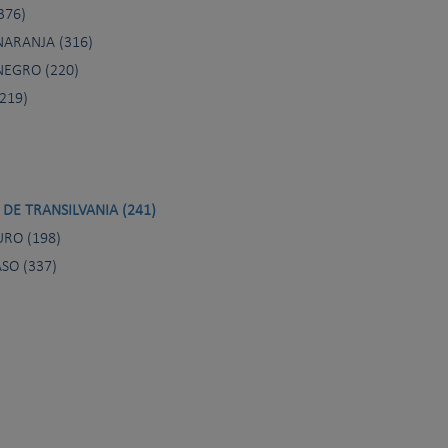
376)
ARANJA (316)
NEGRO (220)
219)
DE TRANSILVANIA (241)
URO (198)
SO (337)