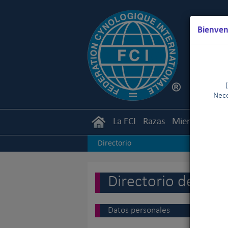
Bienven
Nece
La FCI
Razas
Miembros
Ca
Directorio
Directorio de juec
Datos personales