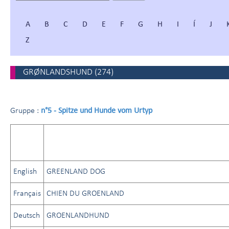
A
B
C
D
E
F
G
H
I
Í
J
Z
GRØNLANDSHUND
(
274
)
n°5 - Spitze und Hunde vom Urtyp
Gruppe :
English
GREENLAND DOG
Français
CHIEN DU GROENLAND
Deutsch
GROENLANDHUND