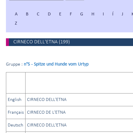
A
B
C
D
E
F
G
H
I
Í
J
Z
CIRNECO DELL'ETNA
(
199
)
n°5 - Spitze und Hunde vom Urtyp
Gruppe :
English
CIRNECO DELL'ETNA
Français
CIRNECO DE L'ETNA
Deutsch
CIRNECO DELL'ETNA