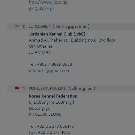
http://www.jkc.or.jp
jkc@jkc.or.jp
JORDANIEN
( Vertragspartner )
10
.
Jordanian Kennel Club (JoKC)
Ahmad Al.Thaher st., Building no.6, 3rd floor
Um Uthaina
JO
AMMAN
Tel.
+962 7 9809 0938
info.jokc@gmail.com
KOREA (REPUBLIK)
( Vollmitglied )
11
.
Korea Kennel Federation
6, Dobong-ro 169na-gil
Dobong-gu
KR
01306
SEOUL
Tel.
+82 2 2278 0661 -2
Fax. +82 2 2277 4073