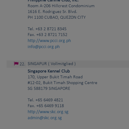
Philippine Canine Club, Inc.
Room A-206 Hillcrest Condominium
1616 E. Rodriguez Sr. Blvd.
PH
1100
CUBAO, QUEZON CITY
Tel.
+63 2 8721 8345
Fax. +63 2 8721 7152
http://www.pcci.org.ph
info@pcci.org.ph
SINGAPUR
( Vollmitglied )
22
.
Singapore Kennel Club
170, Upper Bukit Timah Road
#12-02, Bukit Timah Shopping Centre
SG
588179
SINGAPORE
Tel.
+65 6469 4821
Fax. +65 6469 9118
http://www.skc.org.sg
admin@skc.org.sg