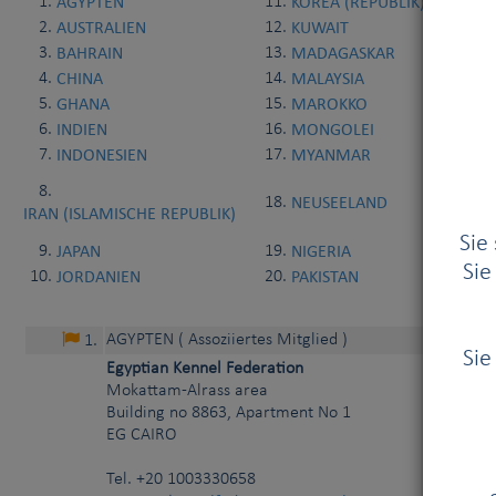
AGYPTEN
KOREA (REPUBLIK)
1
.
11
.
AUSTRALIEN
KUWAIT
2
.
12
.
BAHRAIN
MADAGASKAR
3
.
13
.
CHINA
MALAYSIA
4
.
14
.
GHANA
MAROKKO
5
.
15
.
INDIEN
MONGOLEI
6
.
16
.
INDONESIEN
MYANMAR
7
.
17
.
8
.
NEUSEELAND
18
.
IRAN (ISLAMISCHE REPUBLIK)
Sie
JAPAN
NIGERIA
9
.
19
.
Sie
JORDANIEN
PAKISTAN
10
.
20
.
AGYPTEN
( Assoziiertes Mitglied )
1
.
Sie
Egyptian Kennel Federation
Mokattam-Alrass area
Building no 8863, Apartment No 1
EG
CAIRO
Tel.
+20 1003330658