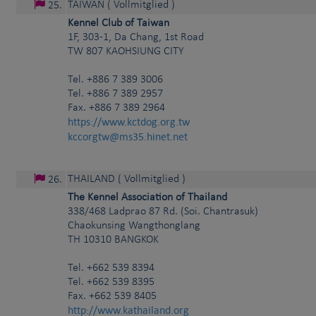
TAIWAN
( Vollmitglied )
25
.
Kennel Club of Taiwan
1F, 303-1, Da Chang, 1st Road
TW
807
KAOHSIUNG CITY
Tel.
+886 7 389 3006
Tel. +886 7 389 2957
Fax. +886 7 389 2964
https://www.kctdog.org.tw
kccorgtw@ms35.hinet.net
THAILAND
( Vollmitglied )
26
.
The Kennel Association of Thailand
338/468 Ladprao 87 Rd. (Soi. Chantrasuk)
Chaokunsing Wangthonglang
TH
10310
BANGKOK
Tel.
+662 539 8394
Tel. +662 539 8395
Fax. +662 539 8405
http://www.kathailand.org