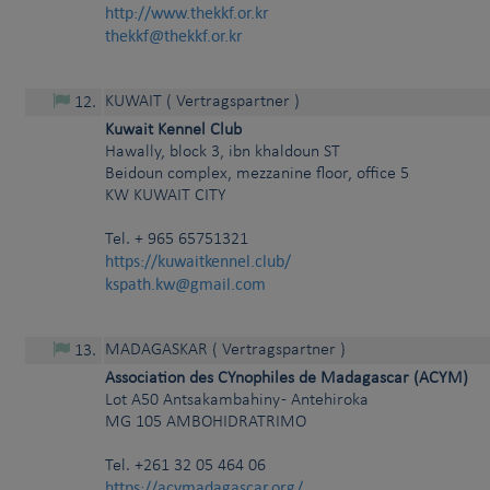
http://www.thekkf.or.kr
thekkf@thekkf.or.kr
KUWAIT
( Vertragspartner )
12
.
Kuwait Kennel Club
Hawally, block 3, ibn khaldoun ST
Beidoun complex, mezzanine floor, office 5
KW
KUWAIT CITY
Tel.
+ 965 65751321
https://kuwaitkennel.club/
kspath.kw@gmail.com
MADAGASKAR
( Vertragspartner )
13
.
Association des CYnophiles de Madagascar (ACYM)
Lot A50 Antsakambahiny - Antehiroka
MG
105
AMBOHIDRATRIMO
Tel.
+261 32 05 464 06
https://acymadagascar.org/