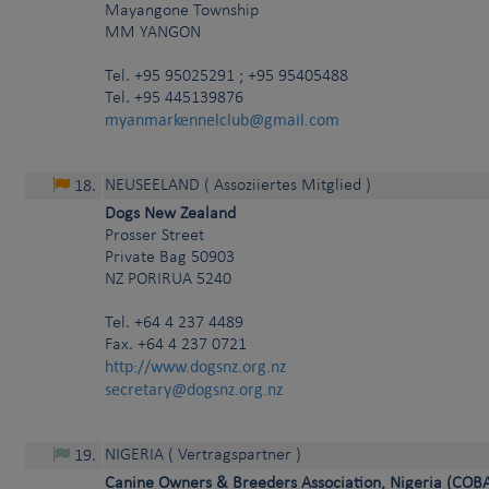
Mayangone Township
MM
YANGON
Tel.
+95 95025291 ; +95 95405488
Tel. +95 445139876
myanmarkennelclub@gmail.com
NEUSEELAND
( Assoziiertes Mitglied )
18
.
Dogs New Zealand
Prosser Street
Private Bag 50903
NZ
PORIRUA 5240
Tel.
+64 4 237 4489
Fax. +64 4 237 0721
http://www.dogsnz.org.nz
secretary@dogsnz.org.nz
NIGERIA
( Vertragspartner )
19
.
Canine Owners & Breeders Association, Nigeria (COB