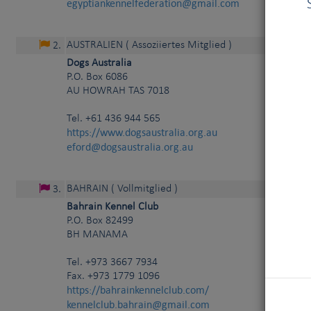
egyptiankennelfederation@gmail.com
AUSTRALIEN
( Assoziiertes Mitglied )
2
.
Dogs Australia
P.O. Box 6086
AU
HOWRAH TAS 7018
Tel.
+61 436 944 565
https://www.dogsaustralia.org.au
eford@dogsaustralia.org.au
BAHRAIN
( Vollmitglied )
3
.
Bahrain Kennel Club
P.O. Box 82499
BH
MANAMA
Tel.
+973 3667 7934
Fax. +973 1779 1096
https://bahrainkennelclub.com/
kennelclub.bahrain@gmail.com