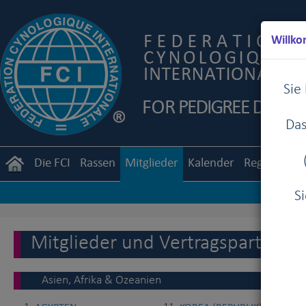
Willko
Sie
Das
Die FCI
Rassen
Mitglieder
Kalender
Reglemente
S
Mitglieder und Vertragspartner d
Asien, Afrika & Ozeanien