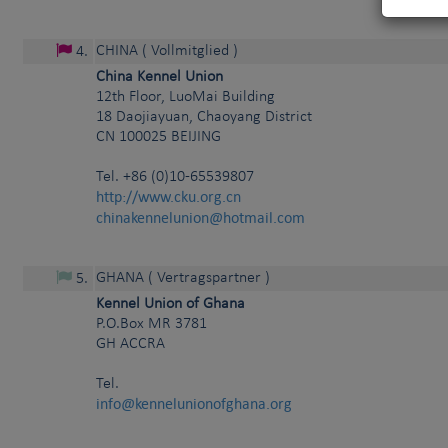
CHINA
( Vollmitglied )
4
.
China Kennel Union
12th Floor, LuoMai Building
18 Daojiayuan, Chaoyang District
CN
100025
BEIJING
Tel.
+86 (0)10-65539807
http://www.cku.org.cn
chinakennelunion@hotmail.com
GHANA
( Vertragspartner )
5
.
Kennel Union of Ghana
P.O.Box MR 3781
GH
ACCRA
Tel.
info@kennelunionofghana.org