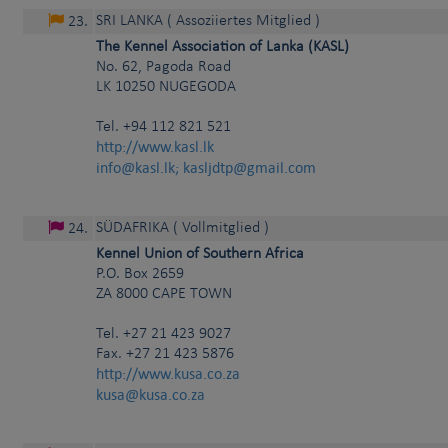
SRI LANKA
( Assoziiertes Mitglied )
23
.
The Kennel Association of Lanka (KASL)
No. 62, Pagoda Road
LK
10250
NUGEGODA
Tel.
+94 112 821 521
http://www.kasl.lk
info@kasl.lk; kasljdtp@gmail.com
SÜDAFRIKA
( Vollmitglied )
24
.
Kennel Union of Southern Africa
P.O. Box 2659
ZA
8000
CAPE TOWN
Tel.
+27 21 423 9027
Fax. +27 21 423 5876
http://www.kusa.co.za
kusa@kusa.co.za