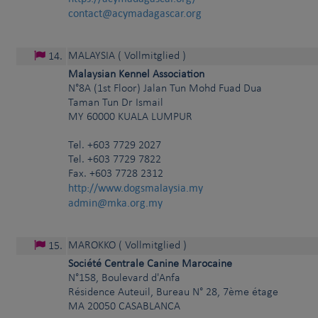
contact@acymadagascar.org
MALAYSIA
( Vollmitglied )
14
.
Malaysian Kennel Association
N°8A (1st Floor) Jalan Tun Mohd Fuad Dua
Taman Tun Dr Ismail
MY
60000
KUALA LUMPUR
Tel.
+603 7729 2027
Tel. +603 7729 7822
Fax. +603 7728 2312
http://www.dogsmalaysia.my
admin@mka.org.my
MAROKKO
( Vollmitglied )
15
.
Société Centrale Canine Marocaine
N°158, Boulevard d'Anfa
Résidence Auteuil, Bureau N° 28, 7ème étage
MA
20050
CASABLANCA