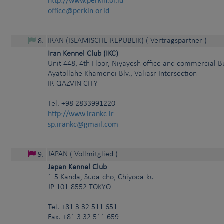
http://www.perkin.or.id
office@perkin.or.id
IRAN (ISLAMISCHE REPUBLIK)
( Vertragspartner )
8
.
Iran Kennel Club (IKC)
Unit 448, 4th Floor, Niyayesh office and commercial B
Ayatollahe Khamenei Blv., Valiasr Intersection
IR
QAZVIN CITY
Tel.
+98 2833991220
http://www.irankc.ir
sp.irankc@gmail.com
JAPAN
( Vollmitglied )
9
.
Japan Kennel Club
1-5 Kanda, Suda-cho, Chiyoda-ku
JP
101-8552
TOKYO
Tel.
+81 3 32 511 651
Fax. +81 3 32 511 659