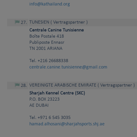
info@kathailand.org
TUNESIEN
( Vertragspartner )
27
.
Centrale Canine Tunisienne
Boîte Postale 418
Publiposte Ennasr
TN
2001
ARIANA
Tel.
+216 26688338
centrale.canine.tunisienne@gmail.com
VEREINIGTE ARABISCHE EMIRATE
( Vertragspartner )
28
.
Sharjah Kennel Centre (SKC)
P.O. BOX 23223
AE
DUBAI
Tel.
+971 6 545 3035
hamad.alhosani@sharjahsports.shj.ae