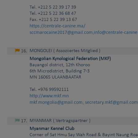
Tel.
+212 5 22 39 17 39
Tel. +212 5 22 36 68 47
Fax. +212 5 22 39 13 67
https://centrale-canine.ma/
sccmarocaine2017@gmail.com;info@centrale-canin
MONGOLEI
( Assoziiertes Mitglied )
16
.
Mongolian Kynological Federation (MKF)
Bayangol district, 12th Khoroo
6th Microdistrict, Building 7-3
MN
16065
ULAANBAATAR
Tel.
+976 99592111
http://www.mkf.mn
mkf.mongolia@gmail.com; secretary.mkf@gmail.com
MYANMAR
( Vertragspartner )
17
.
Myanmar Kennel Club
Corner of Sat Hmu Say Wah Road & Bayint Naung Ro