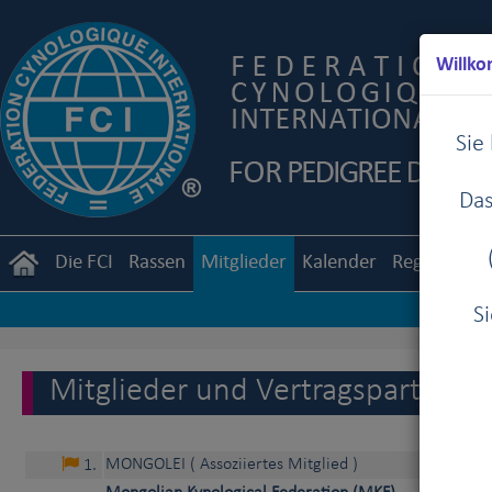
Willko
Sie
Das
Die FCI
Rassen
Mitglieder
Kalender
Reglemente
S
Mitglieder und Vertragspartner d
MONGOLEI
( Assoziiertes Mitglied )
1
.