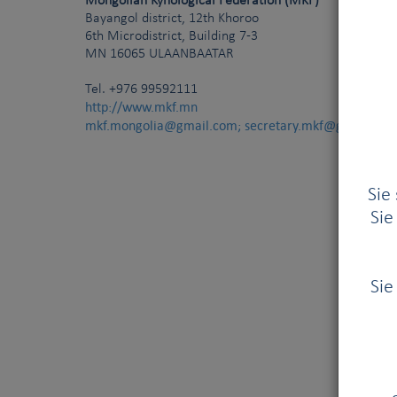
Mongolian Kynological Federation (MKF)
Bayangol district, 12th Khoroo
6th Microdistrict, Building 7-3
MN
16065
ULAANBAATAR
Tel.
+976 99592111
http://www.mkf.mn
mkf.mongolia@gmail.com; secretary.mkf@gmail.com
Sie
Sie
Sie