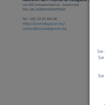
Association des CYnophiles de Madagascar (ACYM)
Lot A50 Antsakambahiny - Antehiroka
MG
105
AMBOHIDRATRIMO
Tel.
+261 32 05 464 06
https://acymadagascar.org/
contact@acymadagascar.org
Sie
Sie
Sie