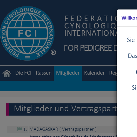
Willko
Sie
Das
Die FCI
Rassen
Mitglieder
Kalender
Reglemente
S
Mitglieder und Vertragspartner d
MADAGASKAR
( Vertragspartner )
1
.