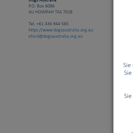
Dogs Australia
P.O. Box 6086
AU
HOWRAH TAS 7018
Tel.
+61 436 944 565
https://www.dogsaustralia.org.au
eford@dogsaustralia.org.au
Sie
Sie
Sie