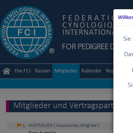
Willko
Sie
Das
Die FCI
Rassen
Mitglieder
Kalender
Reglemente
S
Mitglieder und Vertragspartner d
AUSTRALIEN
( Assoziiertes Mitglied )
1
.