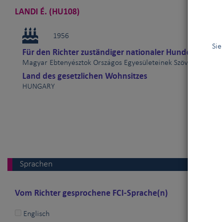
LANDI É. (HU108)
1956
Sie
Für den Richter zuständiger nationaler Hundeverband
Magyar Ebtenyésztok Országos Egyesületeinek Szövetsége (
Land des gesetzlichen Wohnsitzes
HUNGARY
Sprachen
Vom Richter gesprochene FCI-Sprache(n)
Englisch