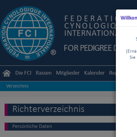
Willko
(Ernä
Sie
Die FCI
Rassen
Mitglieder
Kalender
Reglemente
Verzeichnis
Richterverzeichnis
Persönliche Daten