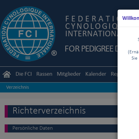
Willko
(Ernä
Sie
Die FCI
Rassen
Mitglieder
Kalender
Reglemente
Verzeichnis
Richterverzeichnis
Persönliche Daten