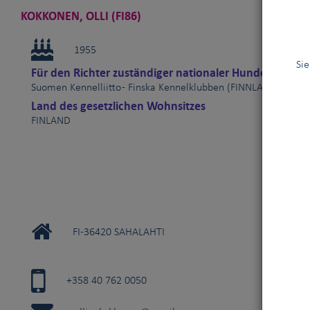
KOKKONEN, OLLI (FI86)
1955
Sie
Für den Richter zuständiger nationaler Hundeverband
Suomen Kennelliitto - Finska Kennelklubben (FINNLAND)
Land des gesetzlichen Wohnsitzes
FINLAND
FI-36420 SAHALAHTI
+358 40 762 0050