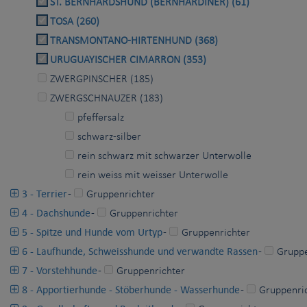
ST. BERNHARDSHUND (BERNHARDINER) (61)
TOSA (260)
TRANSMONTANO-HIRTENHUND (368)
URUGUAYISCHER CIMARRON (353)
ZWERGPINSCHER (185)
ZWERGSCHNAUZER (183)
pfeffersalz
schwarz-silber
rein schwarz mit schwarzer Unterwolle
rein weiss mit weisser Unterwolle
3 - Terrier
-
Gruppenrichter
4 - Dachshunde
-
Gruppenrichter
5 - Spitze und Hunde vom Urtyp
-
Gruppenrichter
6 - Laufhunde, Schweisshunde und verwandte Rassen
-
Gruppe
7 - Vorstehhunde
-
Gruppenrichter
8 - Apportierhunde - Stöberhunde - Wasserhunde
-
Gruppenri