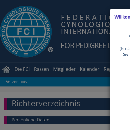
Willko
(Ernä
Sie
Die FCI
Rassen
Mitglieder
Kalender
Reglemente
Verzeichnis
Richterverzeichnis
Persönliche Daten