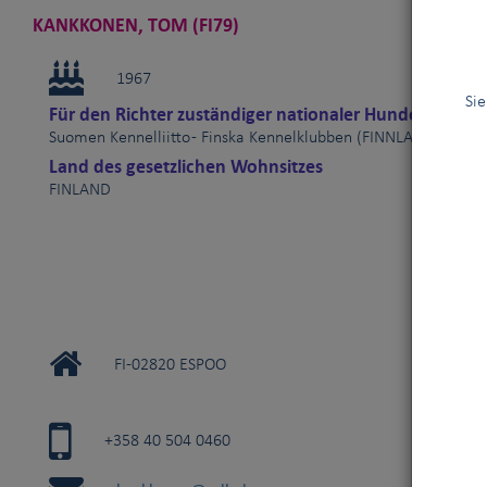
KANKKONEN, TOM (FI79)
1967
Sie
Für den Richter zuständiger nationaler Hundeverband
Suomen Kennelliitto - Finska Kennelklubben (FINNLAND)
Land des gesetzlichen Wohnsitzes
FINLAND
FI-02820 ESPOO
+358 40 504 0460