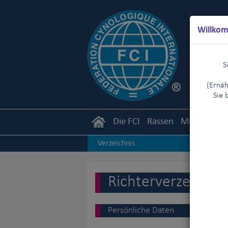
Willkom
S
(Ernäh
Sie 
Die FCI
Rassen
Mitglieder
Verzeichnis
Richterverzeichnis
Persönliche Daten