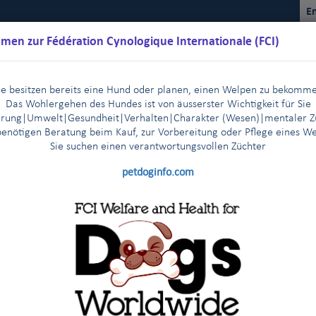
En
men zur Fédération Cynologique Internationale (FCI)
ie besitzen bereits eine Hund oder planen, einen Welpen zu bekomm
Das Wohlergehen des Hundes ist von äusserster Wichtigkeit für Sie
rung|Umwelt|Gesundheit|Verhalten|Charakter (Wesen)
|m
entaler Z
benötigen Beratung beim Kauf, zur Vorbereitung oder Pflege eines W
Sie suchen einen verantwortungsvollen Züchter
Kalender
Reglemente
Ergebnisse
Kommissionen
FCI Y
petdoginfo.com