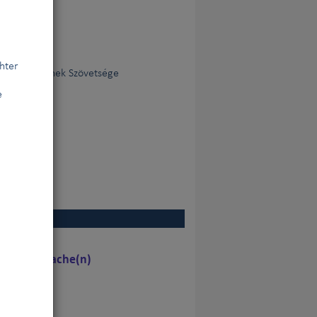
hter
Egyesületeinek Szövetsége
e
chene Sprache(n)