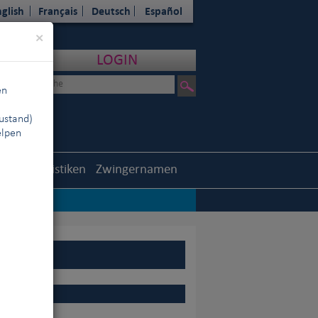
glish
Français
Deutsch
Español
Close
×
LOGIN
en
ustand)
elpen
outh
Statistiken
Zwingernamen