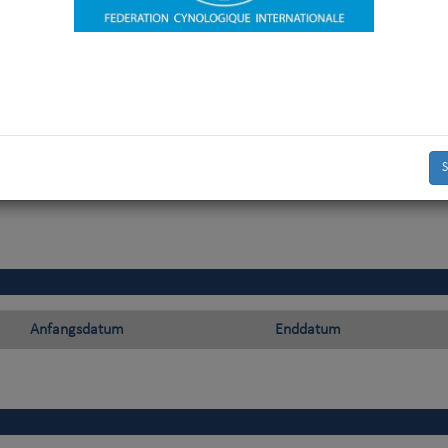
1. Zulassung als Richter
S
06-02-2012
Anfangsdatum
Enddatum