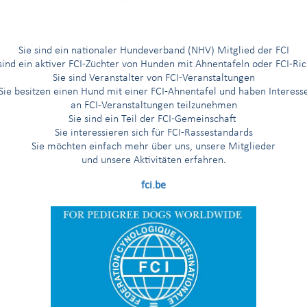
Sie sind ein nationaler Hundeverband (NHV) Mitglied der FCI
 sind ein aktiver FCI-Züchter von Hunden mit Ahnentafeln oder FCI-Ric
ationaler Hundeverband
Magyar Ebtenyésztok Országos 
Sie sind Veranstalter von FCI-Veranstaltungen
(UNGARN)
Sie besitzen einen Hund mit einer FCI-Ahnentafel und haben Interess
zes
HUNGARY
an FCI-Veranstaltungen teilzunehmen
Sie sind ein Teil der FCI-Gemeinschaft
Sie interessieren sich für FCI-Rassestandards
Sie möchten einfach mehr über uns, unsere Mitglieder
verlassen
und unsere Aktivitäten erfahren.
fci.be
rache(n)
Andere vom Richter gespro