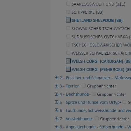
SAARLOOSWOLFHUND (311)
SCHIPPERKE (83)
SHETLAND SHEEPDOG (88)
SLOWAKISCHER TSCHUVATSCH 
SÜDRUSSISCHER OVTCHARKA (
TSCHECHOSLOWAKISCHER WOL
WEISSER SCHWEIZER SCHÄFER
WELSH CORGI (CARDIGAN) (38
WELSH CORGI (PEMBROKE) (39
2 - Pinscher und Schnauzer - Molosse
3 - Terrier
-
Gruppenrichter
4 - Dachshunde
-
Gruppenrichter
5 - Spitze und Hunde vom Urtyp
-
G
6 - Laufhunde, Schweisshunde und v
7 - Vorstehhunde
-
Gruppenrichter
8 - Apportierhunde - Stöberhunde - 