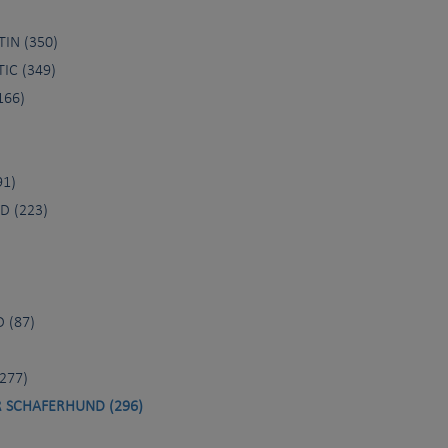
IN (350)
IC (349)
166)
91)
 (223)
 (87)
277)
 SCHAFERHUND (296)