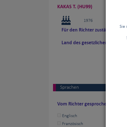
KAKAS T. (HU99)
1976
Sie
Für den Richter zuständiger n
Land des gesetzlichen Wohnsit
Sprachen
Vom Richter gesprochene FCI-Sp
Englisch
Französisch