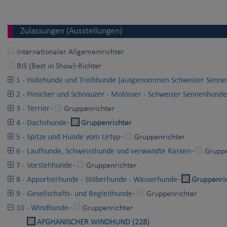
Zulassungen (Ausstellungen)
Internationaler Allgemeinrichter
BIS (Best in Show)-Richter
1 - Hütehunde und Treibhunde (ausgenommen Schweizer Senne
2 - Pinscher und Schnauzer - Molosser - Schweizer Sennenhunde
3 - Terrier
-
Gruppenrichter
4 - Dachshunde
-
Gruppenrichter
5 - Spitze und Hunde vom Urtyp
-
Gruppenrichter
6 - Laufhunde, Schweisshunde und verwandte Rassen
-
Gruppe
7 - Vorstehhunde
-
Gruppenrichter
8 - Apportierhunde - Stöberhunde - Wasserhunde
-
Gruppenri
9 - Gesellschafts- und Begleithunde
-
Gruppenrichter
10 - Windhunde
-
Gruppenrichter
AFGHANISCHER WINDHUND (228)