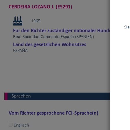
CERDEIRA LOZANO J. (ES291)
1965
Sie
Für den Richter zuständiger nationaler Hundeverband
Real Sociedad Canina de España (SPANIEN)
Land des gesetzlichen Wohnsitzes
ESPAÑA
Sprachen
Vom Richter gesprochene FCI-Sprache(n)
Englisch