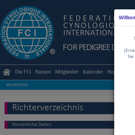
Willko
(Ernä
Sie
Die FCI
Rassen
Mitglieder
Kalender
Reglemente
Verzeichnis
Richterverzeichnis
Persönliche Daten