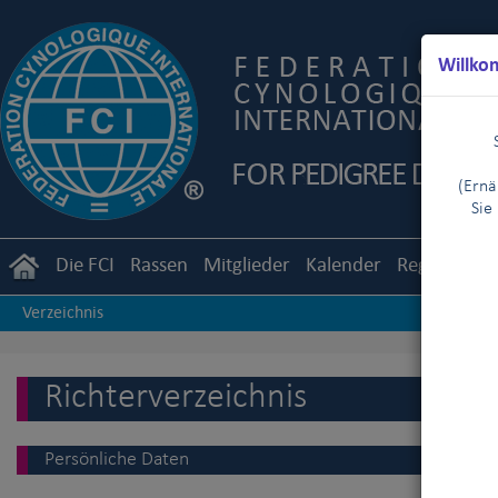
Willko
(Ernä
Sie
Die FCI
Rassen
Mitglieder
Kalender
Reglemente
Verzeichnis
Richterverzeichnis
Persönliche Daten