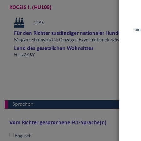
KOCSIS I. (HU105)
1936
Sie
Für den Richter zuständiger nationaler Hundeverband
Magyar Ebtenyésztok Országos Egyesületeinek Szövetsége (
Land des gesetzlichen Wohnsitzes
HUNGARY
Sprachen
Vom Richter gesprochene FCI-Sprache(n)
Englisch