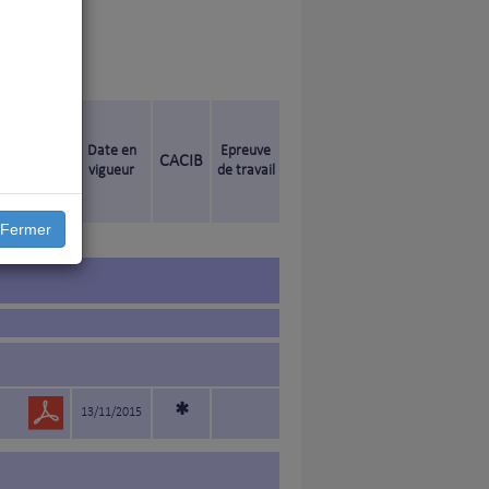
Date en
Epreuve
CACIB
vigueur
de travail
)
Fermer
*
13/11/2015