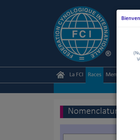
Bienven
(Nu
V
La FCI
Races
Membres
Ca
Nomenclature des r