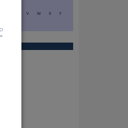
S
T
V
W
X
Y
la FCI
ou