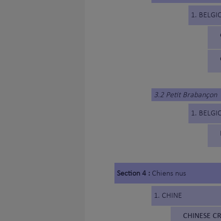
1. BELGI
3.2 Petit Brabançon
1. BELGI
Section 4 :
Chiens nus
1. CHINE
CHINESE CR