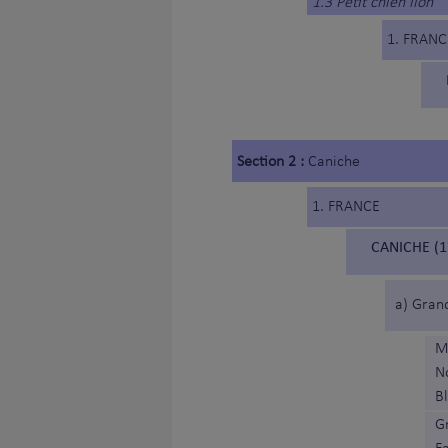
1.3 Petit chien lion
1. FRANC
Section 2 :
Caniche
1. FRANCE
CANICHE (1
a) Gran
M
N
B
Gr