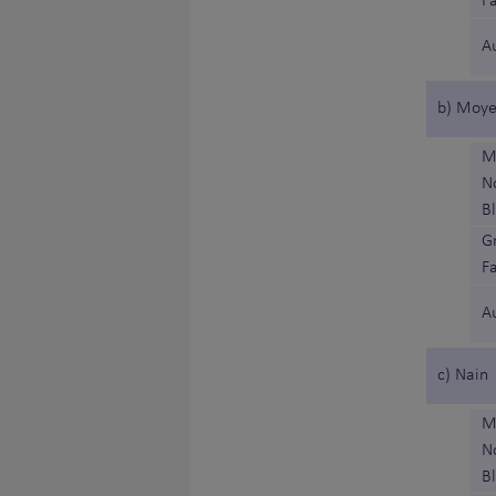
F
A
b) Moy
M
N
B
Gr
F
A
c) Nain
M
N
B