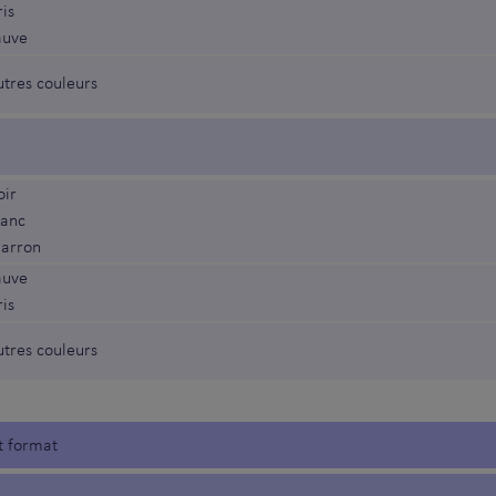
is
auve
utres couleurs
oir
lanc
arron
auve
is
utres couleurs
t format