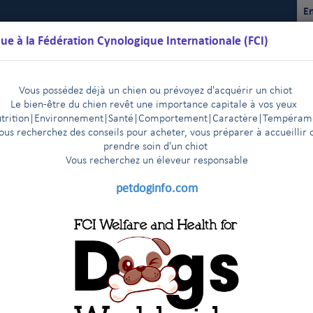
En
ue à la Fédération Cynologique Internationale (FCI)
Vous possédez déjà un chien ou prévoyez d'acquérir un chiot
Le bien-être du chien revêt une importance capitale à vos yeux
trition
|
Environnement
|Santé|Comportement|Caractère
|T
empéram
ous recherchez des conseils pour acheter, vous préparer à accueillir 
prendre soin d'un chiot
Vous recherchez un éleveur responsable
lendriers
Règlements
Résultats
Commissions
FCI Youth
petdoginfo.com
aces de la FCI