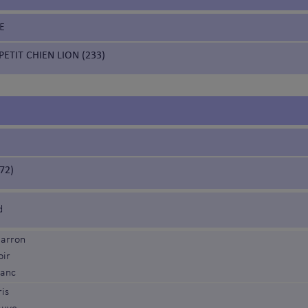
E
PETIT CHIEN LION (233)
72)
d
arron
oir
lanc
is