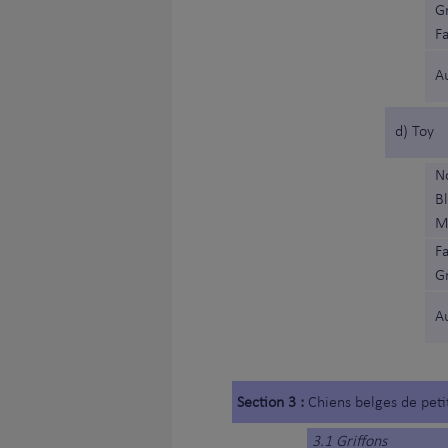
Gr
F
A
d) Toy
N
B
M
F
Gr
A
Section 3 :
Chiens belges de peti
3.1 Griffons