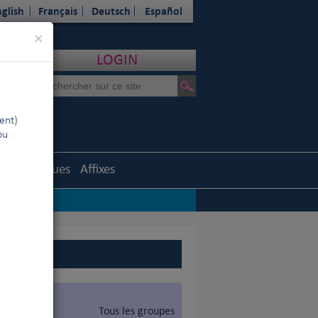
glish
Français
Deutsch
Español
Close
×
LOGIN
ent)
ou
Statistiques
Affixes
Tous les groupes