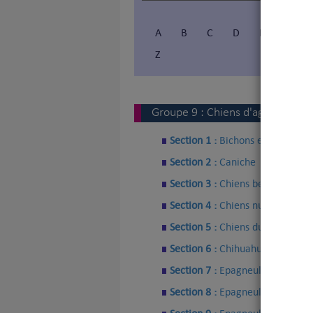
A
B
C
D
E
F
Z
Vous 
V
Groupe
9
:
Chiens d'agrément e
Section 1 :
Bichons et apparent
Section 2 :
Caniche
Section 3 :
Chiens belges de pet
Section 4 :
Chiens nus
Section 5 :
Chiens du Tibet
Section 6 :
Chihuahueno
Section 7 :
Epagneuls anglais d
Section 8 :
Epagneuls japonais e