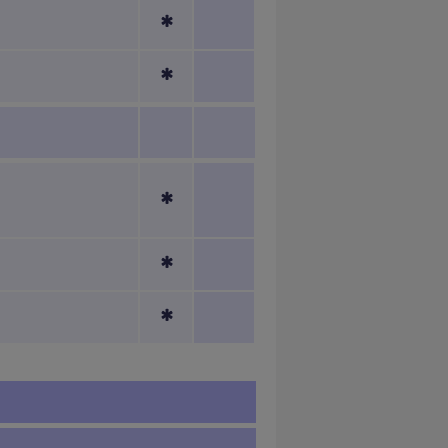
*
*
*
*
*