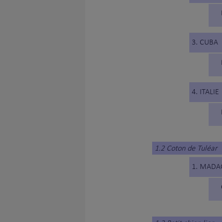
3. CUBA
4. ITALIE
1.2 Coton de Tuléar
1. MADA