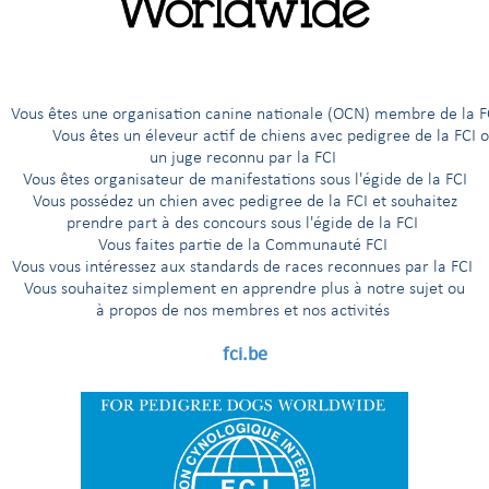
G
H
I
Í
J
K
L
M
N
O
Ö
P
R
êtes une organisation canine nationale (OCN) membre de 
ous êtes un éleveur actif de chiens avec pedigree de la FCI 
un juge reconnu par la FCI
t de compagnie
Vous êtes organisateur de manifestations sous l'égide de la FCI
Vous possédez un chien avec pedigree de la FCI et souhaitez
és
prendre part à des concours sous l'égide de la FCI
Vous faites partie de la Communauté FCI
Vous vous intéressez aux standards de races reconnues par la FCI
it format
Vous souhaitez simplement en apprendre plus à notre sujet ou
à propos de nos membres et nos activités
fci.be
'agrément
t pékinois