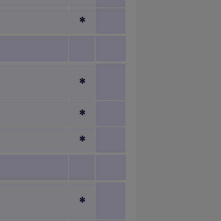
*
*
*
*
*