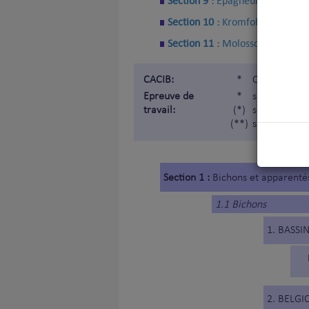
Section 9 :
Epagneul Nain Conti
Section 10 :
Kromfohrländer
Section 11 :
Molossoïdes de pet
CACIB:
*
Certificat d
Epreuve de
*
soumis à épr
travail:
(*)
soumis à épr
(**)
soumis à épr
Section 1 :
Bichons et apparenté
1.1 Bichons
1. BASS
2. BELGI