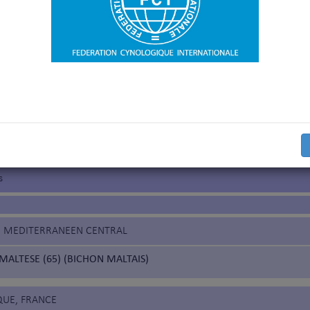
nental et autres
it format
'Aptitude au Championnat International de Beauté
euve selon la Nomenclature des races de la FCI
euve, uniquement pour les pays qui en ont fait la demande
euve, uniquement pour les pays nordiques (Finlande, Norvège, Suède
s
IN MEDITERRANEEN CENTRAL
MALTESE (65) (BICHON MALTAIS)
QUE, FRANCE