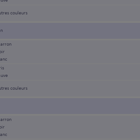
auve
utres couleurs
en
arron
oir
lanc
is
auve
utres couleurs
arron
oir
lanc